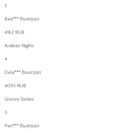
3
Bea*** Выиграл
4162 RUB
Arabian Nights
4
Dela*** Выиграл
4095 RUB
Groovy Sixties
5
Peri*** Выиграл