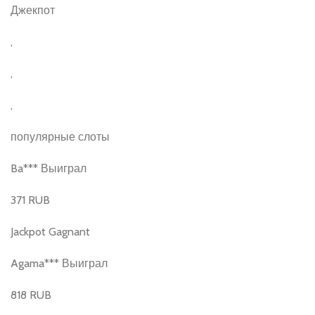
Джекпот
,
,
,
популярные слоты
Ba*** Выиграл
371 RUB
Jackpot Gagnant
Agama*** Выиграл
818 RUB