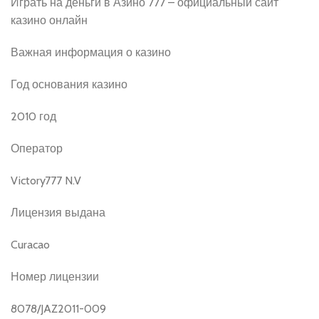
Играть на деньги в Азино 777 – официальный сайт
казино онлайн
Важная информация о казино
Год основания казино
2010 год
Оператор
Victory777 N.V
Лицензия выдана
Curacao
Номер лицензии
.pinco.nicotoss_Английский
8078/JAZ2011-009