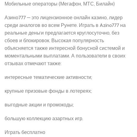
Мобильные операторы (Мегафон, МТС, Билайн)
Азино777 — это лицензионное онлайн казино, лидер
среди аналогов во всем Рунете. Играть в Azino777 на
реальные деньги предлагается круглосуточно, без
сбоев и блокировок. Высокая популярность
объясняется также интересной бонусной системой и
моментальными выплатами. А пользователи в своих
отзывах отмечают также:
интересные тематические активности;
крупные призовые фонды в лотереях;
выгодные акции и промокоды;
большую коллекцию азартных игр.
Играть бесплатно