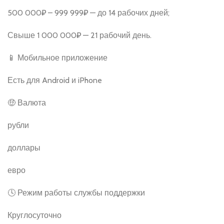
500 000₽ – 999 999₽ — до 14 рабочих дней;
Свыше 1 000 000₽ — 21 рабочий день.
📱 Мобильное приложение
Есть для Android и iPhone
🤑 Валюта
рубли
доллары
евро
🕓 Режим работы службы поддержки
Круглосуточно