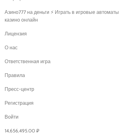
Азино777 на деньги ⚡️ Играть в игровые автоматы
казино онлайн
Лицензия
О нас
Ответственная игра
Правила
Пресс-центр
Регистрация
Войти
14,656,495.00 ₽