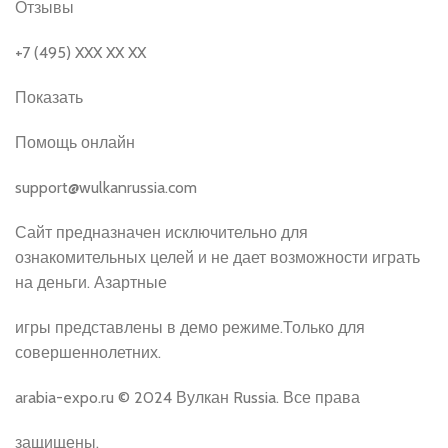
Отзывы
+7 (495) XXX XX XX
Показать
Помощь онлайн
support@wulkanrussia.com
Сайт предназначен исключительно для
ознакомительных целей и не дает возможности играть
на деньги. Азартные
игры представлены в демо режиме.Только для
совершеннолетних.
arabia-expo.ru © 2024 Вулкан Russia. Все права
защищены.