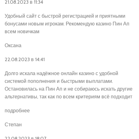
21.08.2023 в 11:34
Удобный сайт с быстрой регистрацией и приятными
бонусами новым игрокам. Рекомендую казино Пин Ап
всем новичкам
Оксана
22.08.2023 в 14:41
Долго искала надёжное онлайн казино с удобной
системой пополнения и быстрыми выплатами.
Остановилась на Пин Ап и не собираюсь искать другие
альтернативы, так как по всем критериям всё подходит
подробнее
Степан
22.08.2023 в 18:07