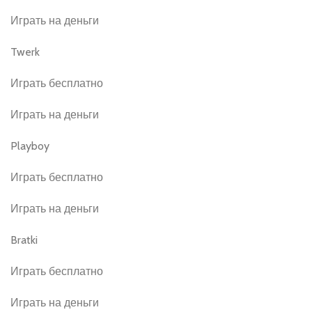
Играть на деньги
Twerk
Играть бесплатно
Играть на деньги
Playboy
Играть бесплатно
Играть на деньги
Bratki
Играть бесплатно
Играть на деньги