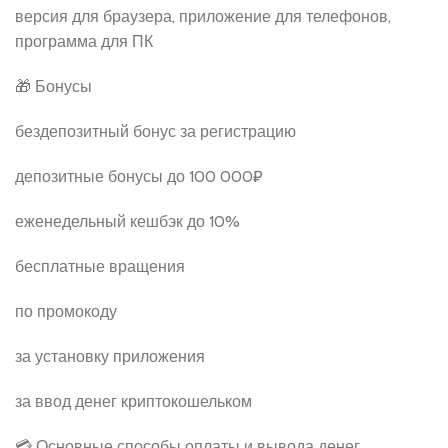
версия для браузера, приложение для телефонов,
программа для ПК
🎁 Бонусы
бездепозитный бонус за регистрацию
депозитные бонусы до 100 000₽
еженедельный кешбэк до 10%
бесплатные вращения
по промокоду
за установку приложения
за ввод денег криптокошельком
💳 Основные способы оплаты и вывода денег