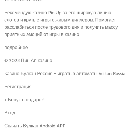
Рекомендую казино Pin Up за его широкую линию
слотов и крутые игры с живым диллером. Помогает
расслабиться после трудового дня и получить массу
приятных эмоций от игры в казино
подробнее
© 2023 Пин Ап казино
Казино Вулкан Россия – играть в автоматы Vulkan Russia
Регистрация
+ Бонус в подарок!
Вход
Скачать Вулкан Android APP