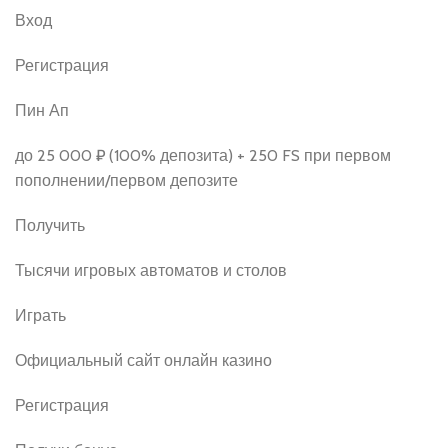
Вход
Регистрация
Пин Ап
до 25 000 ₽ (100% депозита) + 250 FS при первом
пополнении/первом депозите
Получить
Тысячи игровых автоматов и столов
Играть
Официальный сайт онлайн казино
Регистрация