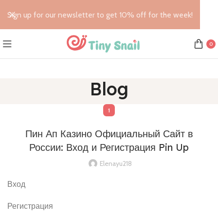
Sign up for our newsletter to get 10% off for the week!
0
Blog
1
Пин Ап Казино Официальный Сайт в
России: Вход и Регистрация Pin Up
Elenayu218
Вход
Регистрация