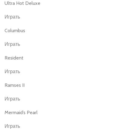
Ultra Hot Deluxe
Играть
Columbus
Играть
Resident
Играть
Ramses II
Играть
Mermaid’s Pearl
Играть