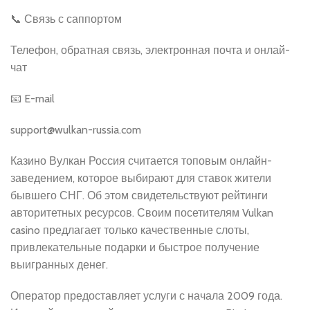
📞 Связь с саппортом
Телефон, обратная связь, электронная почта и онлай-
чат
📧 E-mail
support@wulkan-russia.com
Казино Вулкан Россия считается топовым онлайн-
заведением, которое выбирают для ставок жители
бывшего СНГ. Об этом свидетельствуют рейтинги
авторитетных ресурсов. Своим посетителям Vulkan
casino предлагает только качественные слоты,
привлекательные подарки и быстрое получение
выигранных денег.
Оператор предоставляет услуги с начала 2009 года.