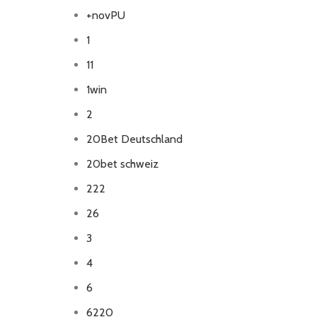
+novPU
1
11
1win
2
20Bet Deutschland
20bet schweiz
222
26
3
4
6
6220