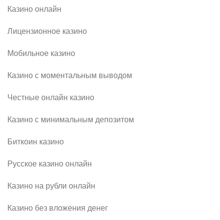
Казино онлайн
Лицензионное казино
Мобильное казино
Казино с моментальным выводом
Честные онлайн казино
Казино с минимальным депозитом
Биткоин казино
Русское казино онлайн
Казино на рубли онлайн
Казино без вложения денег