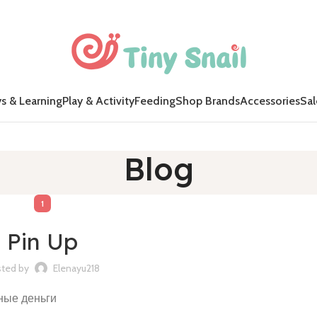
s & Learning
Play & Activity
Feeding
Shop Brands
Accessories
Sal
Blog
1
Pin Up
ted by
Elenayu218
ьные деньги