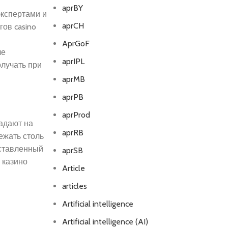
aprBY
экспертами и
aprCH
ов casino
AprGoF
ле
aprIPL
олучать при
aprMB
aprPB
aprProd
адают на
aprRB
ежать столь
оставленный
aprSB
 казино
Article
articles
Artificial intelligence
Artificial intelligence (AI)