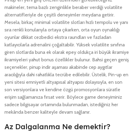
makineler, tema bazlı zenginlikle beraber verdiği volatilite
alternatifleriyle de çeşitli deneyimler meydana getirir.
Mesela, birkaç minimal volatilite slotları hızlı tempolu ve yanı
sıra renkli konularıyla ortaya çıkarken, orta oyun oynaklığı
oyunlar dikkat cezbedici ekstra raundları ve fazladan
katlayıcılarla adrenalini çoğaltabilir. Yüksek volatilite sınıfına
giren slotlarda buna ek olarak epey oldukça iri büyük ikramiye
ikramiyeleri yahut bonus özellikler bulunur. Bahsi geçen geniş
seçenekler, pinup indir aşaması akabinde cep aygıtlar
aracılığıyla dahi rahatlıkla tecrübe edilebilir. Üstelik, Pin-up en
yeni sitesi emniyetli altyapısal altyapısı dolayısıyla, en son
son versiyonlara ve kendine özgü promosyonlara süratle
erişim sağlamanıza fırsat verir. Böylece game deneyiminiz
sadece bilgisayar ortamında bulunmadan, istediğiniz her
mekânda benzer kaliteyle devam sağlanır.
Az Dalgalanma Ne demektir?