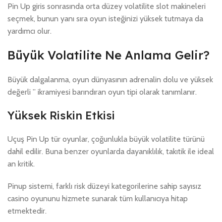
Pin Up giris sonrasında orta düzey volatilite slot makineleri
seçmek, bunun yanı sıra oyun isteğinizi yüksek tutmaya da
yardımcı olur.
Büyük Volatilite Ne Anlama Gelir?
Büyük dalgalanma, oyun dünyasının adrenalin dolu ve yüksek
değerli ” ikramiyesi barındıran oyun tipi olarak tanımlanır.
Yüksek Riskin Etkisi
Uçuş Pin Up tür oyunlar, çoğunlukla büyük volatilite türünü
dahil edilir. Buna benzer oyunlarda dayanıklılık, takıtik ile ideal
an kritik.
Pinup sistemi, farklı risk düzeyi kategorilerine sahip sayısız
casino oyununu hizmete sunarak tüm kullanıcıya hitap
etmektedir.