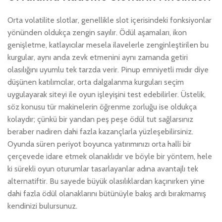
Orta volatilite slotlar, genellikle slot içerisindeki fonksiyonlar
yönünden oldukça zengin sayılır. Ödül aşamaları, ikon
genişletme, katlayıcılar mesela ilavelerle zenginleştirilen bu
kurgular, aynı anda zevk etmenini aynı zamanda getiri
olasılığını uyumlu tek tarzda verir. Pinup emniyetli mıdır diye
düşünen katılımcılar, orta dalgalanma kurguları seçim
uygulayarak siteyi ile oyun işleyişini test edebilirler. Üstelik,
söz konusu tür makinelerin öğrenme zorluğu ise oldukça
kolaydır; çünkü bir yandan peş peşe ödül tut sağlarsınız
beraber nadiren dahi fazla kazançlarla yüzleşebilirsiniz.
Oyunda süren periyot boyunca yatırımınızı orta halli bir
çerçevede idare etmek olanaklıdır ve böyle bir yöntem, hele
ki sürekli oyun oturumlar tasarlayanlar adına avantajlı tek
alternatiftir. Bu sayede büyük olasılıklardan kaçınırken yine
dahi fazla ödül olanaklarını bütünüyle bakış ardı bırakmamış
kendinizi bulursunuz.