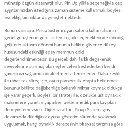
münasip özgün alternatif olur. Pin Up yükle seçeneğiyle cep
aygıtlarınızdan istediğiniz zaman sisteme kullanmak, böylesi
esnekliği bir miktar da genişletmektedir.
Bunun yanı sıra, Pinup Sistemi oyun salonu kullanıcılarının
genel görüşlerine göre, sistemin çark seçeneklerinde edindiği
gelirlerin aktarım dönemi bununla birlikte güvence düzeyi
hususundaki etkinliği epey memnun edici
değerlendirilmektedir. Bu gerçek dahi farklı değişkenlik
seviyelerine sunmuş olan eğlenceleri keşfederken kendi
güveninizi sağlamda idrak etmenizi temin eder. Daha zevkli
ile rahat tek süreç için, oyun planınızı ilk etapta belirlemek
bununla birlikte değişkenliğe bakarak miktar koymak oldukça
işe yarar geçerli. Böylesi bir strateji ile, özellikle üst oynaklık
makinelere yönelim yaparken beklenmedik para kayıpları
deneyimlemezsiniz. Diğer taraftan, Pinup Sistemi giriş
devamında dilediğiniz oyunu gösterim sürümde yoklamak
uygulamak, hangi oynaklık derecesinin bireysel tarzınıza göre