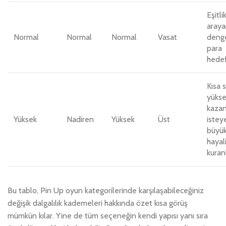
Eşitli
araya
Normal
Normal
Normal
Vasat
denge
para
hede
Kısa 
yüks
kaza
Yüksek
Nadiren
Yüksek
Üst
istey
büyük
hayal
kuran
Bu tablo, Pin Up oyun kategorilerinde karşılaşabileceğiniz
değişik dalgalılık kademeleri hakkında özet kısa görüş
mümkün kılar. Yine de tüm seçeneğin kendi yapısı yanı sıra