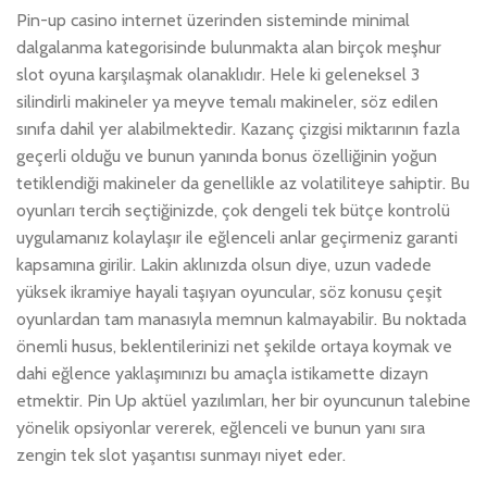
Pin-up casino internet üzerinden sisteminde minimal
dalgalanma kategorisinde bulunmakta alan birçok meşhur
slot oyuna karşılaşmak olanaklıdır. Hele ki geleneksel 3
silindirli makineler ya meyve temalı makineler, söz edilen
sınıfa dahil yer alabilmektedir. Kazanç çizgisi miktarının fazla
geçerli olduğu ve bunun yanında bonus özelliğinin yoğun
tetiklendiği makineler da genellikle az volatiliteye sahiptir. Bu
oyunları tercih seçtiğinizde, çok dengeli tek bütçe kontrolü
uygulamanız kolaylaşır ile eğlenceli anlar geçirmeniz garanti
kapsamına girilir. Lakin aklınızda olsun diye, uzun vadede
yüksek ikramiye hayali taşıyan oyuncular, söz konusu çeşit
oyunlardan tam manasıyla memnun kalmayabilir. Bu noktada
önemli husus, beklentilerinizi net şekilde ortaya koymak ve
dahi eğlence yaklaşımınızı bu amaçla istikamette dizayn
etmektir. Pin Up aktüel yazılımları, her bir oyuncunun talebine
yönelik opsiyonlar vererek, eğlenceli ve bunun yanı sıra
zengin tek slot yaşantısı sunmayı niyet eder.