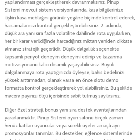
yapılandırması gerçekleştirerek davranmalısınız. Pinup
Sistemi mevcut sistem versiyonlarında, kasa bilgilerinize
ilişkin kasa meblağını görünür yegâne biçimde kontrol ederek,
harcamalarınızı kontrol gerçekleştirebilirsiniz. 2. adımda,
düşük ara yanı sıra fazla volatilite dahilinde rota uygularken,
her bir karar verildiğinde harcadığınız miktarı yeniden dikkate
almanız stratejik geçerlidir. Düşük dalgalılık seçenekte
kapsamlı periyot deneyim deneyimi edinip ve kazanma
motivasyonunu kalıcı dinamik yaşayabilirsiniz. Büyük
dalgalanmaya rota yaptığınızda öyleyse, bahis bedelinizi
yüksek arttırmadan, olanak varsa en önce slotu demo
formatta kontrol gerçekleştirerek yol alabilirsiniz. Bu şekilde
macera payınızı ölçü içerisinde sabit tutmuş sayılırsınız.
Diğer özel strateji, bonus yanı sıra destek avantajlarından
yararlanmaktır. Pinup Sistemi oyun salonu birçok zaman
henüz katılan oyuncular veya sürekli üyeler amaçlı ayrı
promosyonlar tanımlar. Bu destekler, eğlence sistemlerinde