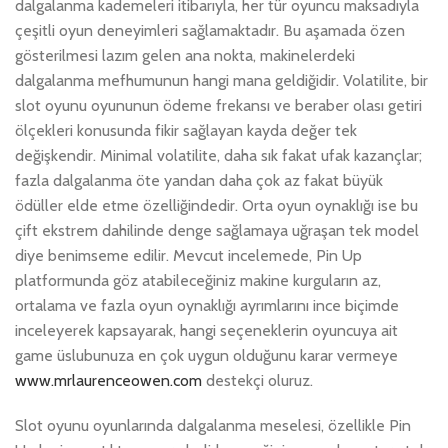
dalgalanma kademeleri itibarıyla, her tür oyuncu maksadıyla
çeşitli oyun deneyimleri sağlamaktadır. Bu aşamada özen
gösterilmesi lazım gelen ana nokta, makinelerdeki
dalgalanma mefhumunun hangi mana geldiğidir. Volatilite, bir
slot oyunu oyununun ödeme frekansı ve beraber olası getiri
ölçekleri konusunda fikir sağlayan kayda değer tek
değişkendir. Minimal volatilite, daha sık fakat ufak kazançlar;
fazla dalgalanma öte yandan daha çok az fakat büyük
ödüller elde etme özelliğindedir. Orta oyun oynaklığı ise bu
çift ekstrem dahilinde denge sağlamaya uğraşan tek model
diye benimseme edilir. Mevcut incelemede, Pin Up
platformunda göz atabileceğiniz makine kurguların az,
ortalama ve fazla oyun oynaklığı ayrımlarını ince biçimde
inceleyerek kapsayarak, hangi seçeneklerin oyuncuya ait
game üslubunuza en çok uygun olduğunu karar vermeye
www.mrlaurenceowen.com
destekçi oluruz.
Slot oyunu oyunlarında dalgalanma meselesi, özellikle Pin