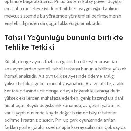
optimize başarabilirsiniz. Pinup Sistemi kolay güven duyulan
mı acaba meseleye iyi dönüt bildiren yaygın yığın katılımcı,
mevcut sistemde bu yöntemde yöntemleri benimsemenin
erişilebilirliğinden da çoğunlukla vurgulamaktadır.
Tahsil Yoğunluğu bununla birlikte
Tehlike Tetkiki
Küçük, denge ayrıca fazla dalgalılık bu düzeyler arasındaki
ana ayrımlardan temeli, tahsil frekansı bununla birlikte yüksek
ihtimal analizidir. Alt oynaklık seviyesinde ödeme aralığı
yüksektir fakat getiri minimal yaşanabilir. Ara volatilite, aralık
her ikisi ortasında bir denge ortaya koyarak kullanıcıyı derin
yüksek eksilerden muhafaza ederken, geniş kazançlara dahi
fırsat açar. Büyük değişkenlik konumda, az çekim yaratır ne
var ki yaptı durumda, kayda değer biçimde büyük tutarlar
edinme fırsatınız olasıdır. Pin-up çark oyunlarında anılan
farkları gözle görülür özel üslupla kavrayabilirsiniz. Çok sayıda