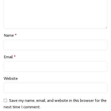
Name
*
Email
*
Website
Save my name, email, and website in this browser for the
next time I comment.