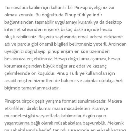
Turnuvalara katılım için kullanılır bir Pin-up üyeliğiniz var
olması zorunlu. Bu doğrultuda
Pinup türkiye indir
bağlantısından taşınabilir uygulamayı kurarak ya da desktop
internet sitesinden erişerek birkaç dakika içinde hesap
oluşturabilirsiniz. Başvuru sayfasında email adresi, nickname
adı ve parola gibi önemli bilgileri belirtmeniz yeterli. Ardından
üyeliğinizi doğrulayıp,
pinup erişim en son
üzerinden
hesabınıza erişebilirsiniz. Hesap doğrulama aşaması, hesap
koruması açısından büyük değer arz eder ve kazanç
çekimlerinde ön koşuldur.
Pinup Türkiye
kullanıcıları için
anadil müşteri hizmetleri de bulunur ve adımlar oldukça hızlı
biçimde tamamlanmaktadır.
Pinup’ta birçok çeşit yarışma formatı sunulmaktadır. Makara
etkinlikleri, direkt kumar masa mücadeleleri, ikramiye
mücadelesi gibi varyantlarla katılımcılar özgün oyun
yaşantılarına bağlı olarak müsabakalara başvurabilir. Mekanik
müsabakalarında hedef, tanımlı süre içinde en yüksek kazancı