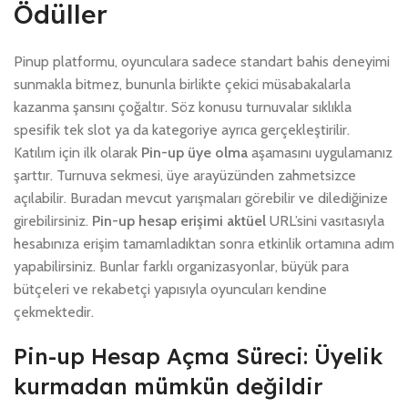
Ödüller
Pinup platformu, oyunculara sadece standart bahis deneyimi
sunmakla bitmez, bununla birlikte çekici müsabakalarla
kazanma şansını çoğaltır. Söz konusu turnuvalar sıklıkla
spesifik tek slot ya da kategoriye ayrıca gerçekleştirilir.
Katılım için ilk olarak
Pin-up üye olma
aşamasını uygulamanız
şarttır. Turnuva sekmesi, üye arayüzünden zahmetsizce
açılabilir. Buradan mevcut yarışmaları görebilir ve dilediğinize
girebilirsiniz.
Pin-up hesap erişimi aktüel
URL’sini vasıtasıyla
hesabınıza erişim tamamladıktan sonra etkinlik ortamına adım
yapabilirsiniz. Bunlar farklı organizasyonlar, büyük para
bütçeleri ve rekabetçi yapısıyla oyuncuları kendine
çekmektedir.
Pin-up Hesap Açma Süreci: Üyelik
kurmadan mümkün değildir