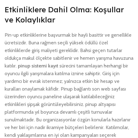
Etkinliklere Dahil Olma: Koşullar
ve Kolaylıklar
Pin-up etkinliklerine başvurmak bir hayli basittir ve genellikle
ücretsizdir. Buna rağmen seçili yüksek ödüllü özel
etkinliklerde giriş maliyeti gereklidir. Bahsi geçen tutarlar
oldukça makul ölçekte sabitlenir ve hemen yarışma havuzuna
katılır.
pinup sistemi kayıt
sürecini tamamlayan herhangi bir
oyuncu ilgili yarışmalara katılma iznine sahiptir. Giriş için
yardımcı bir evrak istenmez; yalnızca etkin bir hesap ve
kuralları onaylamak kâfidir. Pinup bağlantı son web sayfası
üzerinden oyuncu paneline ulaşarak katılabileceğiniz
etkinlikleri şipşak görüntüleyebilirsiniz. pinup altyapısı
platformunda yıl boyunca devamlı çeşitli turnuvalar
sunulmaktadır. Bu organizasyonlar özgün konularla hazırlanır
ve her biri için nadir ikramiye bütçeleri belirlenir. Katılımcılar,
kendi yaklaşımlarına en iyi olan kampanyaları seçerek