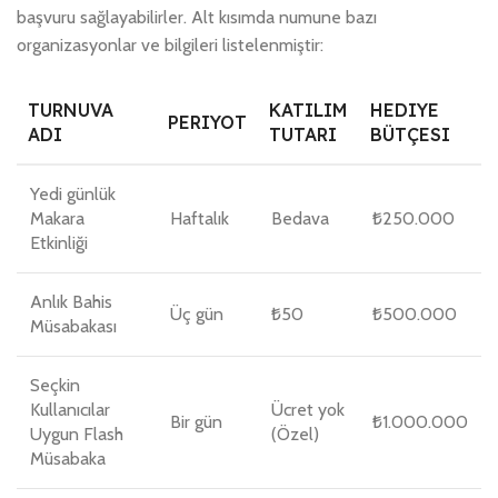
başvuru sağlayabilirler. Alt kısımda numune bazı
organizasyonlar ve bilgileri listelenmiştir:
TURNUVA
KATILIM
HEDIYE
PERIYOT
ADI
TUTARI
BÜTÇESI
Yedi günlük
Makara
Haftalık
Bedava
₺250.000
Etkinliği
Anlık Bahis
Üç gün
₺50
₺500.000
Müsabakası
Seçkin
Kullanıcılar
Ücret yok
Bir gün
₺1.000.000
Uygun Flash
(Özel)
Müsabaka