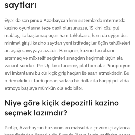
saytları
Əgər də sən
pinup Azərbaycan
kimi sistemlərdə internetdə
kazino oyunlarına təzə daxil olursunuzsa, 1$ kimi cüzi pul
məbləği ilə başlamaq üçün həm təhlükəsiz, həm də uyğundur.
minimal girişli kazino saytları yeni istifadəçilər üçün təhlükələri
ən aşağı səviyyəyə azaldır. Həmçinin, kazino təcrübəni
artırmaq və müxtəlif seçimləri sınaqdan keçirmək üçün əla
variant sunduz. Pin Up kimi tanınmış platformalar
Pinup oyun
evi
imkanlarını bu cür kiçik giriş haqları ilə asan etməkdədir. Bu
o deməkdir ki, fərdi qonaq sadəcə bir dollar ilə həqiqi pul əldə
etməyə başlaya mümkün ola edə bilər.
Niyə görə kiçik depozitli kazino
seçmək lazımdır?
PinUp, Azərbaycan bazarının ən məhsuldar çevrim içi əyləncə