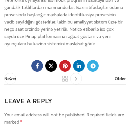
Telefonla oynayanlar isə mobil proqramın sabitliyindən və
gündəlik təkliflərdən məmnundurlar. Bəzi istifadəçilər ödəmə
prosesində başlanğıc mərhələdə identifikasiya prosesinin
vacib sayıldığını göstərirlər, lakin bu əməliyyat sistem üzrə bir
neçə saat ərzində yerinə yetirilir. Nəticə etibarilə isə çox
sayda üzv Pinup platformasına rəğbət göstərir və yeni
oyunçulara bu kazino sistemini məsləhət görür.
Newer
Older
LEAVE A REPLY
Your email address will not be published.
Required fields are
marked
*