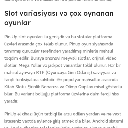
Slot variasiyası və çox oynanan
oyunlar
Pin Up slot oyunları ilə genişdir və bu slotalar platforma
üzvləri arasında çox tələb olunur. Pinup oyun siyahısında
tanınmış qurucular tərəfindən yaradılmış minlərlə məhsul
təqdim edilir. Buraya ənənəvi meyvəli slotlar, orijinal video
slotlar, Mega Yollar və jackpot variantlar təklif olunur. Hər bir
məhsul ayrı-ayrı RTP (Oyuncuya Geri Ödəniş) səviyyəsi və
fərqli funksiyalara sahibdir. Ən populyar məhsullar arasında
Kitab Slotu, Şirinlik Bonanza və Olimp Qapıları misal göstərilə
bilər. Bu variant bolluğu platforma üzvlərinə daim fərqli hiss
yaradır.
PinUp əl cihazı üçün tətbiqi ilə arzu edilən yerdən və nə vaxt
istəsəniz vaxtda əyləncə giriş etmək ola bilər. Android sistemi