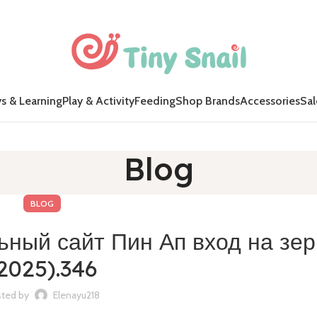
s & Learning
Play & Activity
Feeding
Shop Brands
Accessories
Sal
Blog
BLOG
ьный сайт Пин Ап вход на зе
2025).346
ted by
Elenayu218