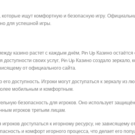
в, которые ищут комфортную и безопасную игру. Официальны
ужно для успешной игры.
ежду казино растет с каждым днём, Pin Up Казино остаётся
 доступности своих услуг, Pin Up Казино создало зеркало, 
ависящему от официального сайта.
 его доступность. Игроки могут доступаться к зеркалу из лю
с более мобильным и комфортным.
ительную безопасность для игроков. Оно использует защищё
нным игроков третьим лицам.
я игроков доступаться к игорному ресурсу, не зависящему о
пасность и комфорт игорного процесса, что делает его поп