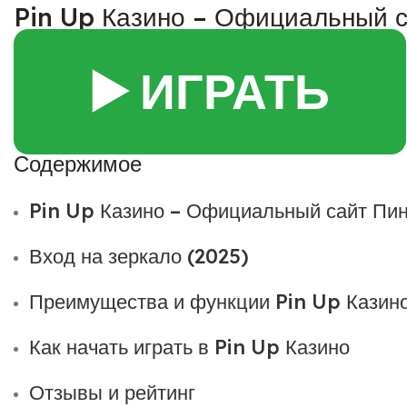
Pin Up Казино – Официальный са
▶️ ИГРАТЬ
Содержимое
Pin Up Казино – Официальный сайт Пи
Вход на зеркало (2025)
Преимущества и функции Pin Up Казин
Как начать играть в Pin Up Казино
Отзывы и рейтинг