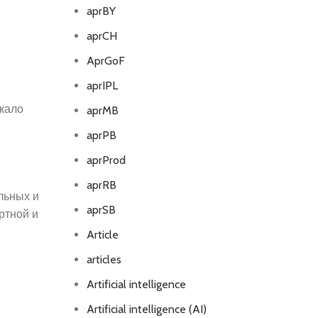
aprBY
aprCH
AprGoF
aprIPL
ркало
aprMB
aprPB
aprProd
aprRB
льных и
aprSB
ртной и
Article
articles
Artificial intelligence
Artificial intelligence (AI)