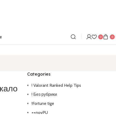
e
0
0
Categories
! Valorant Ranked Help Tips
ркало
! Без рубрики
!Fortune tige
++novPU