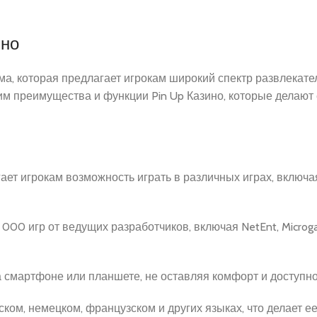
ино
ма, которая предлагает игрокам широкий спектр развлекате
м преимущества и функции Pin Up Казино, которые делают 
ет игрокам возможность играть в различных играх, включа
00 игр от ведущих разработчиков, включая NetEnt, Microgam
на смартфоне или планшете, не оставляя комфорт и доступно
ком, немецком, французском и других языках, что делает е