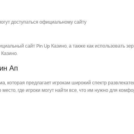
могут доступаться официальному сайту
циальный сайт Pin Up Казино, а также как использовать зе
 Казино.
ин Ап
ма, которая предлагает игрокам широкий спектр развлекате
место, где игроки могут найти все, что им нужно для комфо