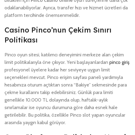
bildikleri için
Pinco casino online
oyun süreçlerine daha çok
odaklanabiliyorlar. Ayrıca, transfer hızı ve hizmet ücretleri da
platform tercihinde önemsenmelidir.
Casino Pinco’nun Çekim Sınırı
Politikası
Pinco oyun sitesi, katılımcı deneyimini merkeze alan çekim
limit politikalarıyla öne çıkıyor. Yeni başlayanlardan
pinco giriş
profesyonel üyelere kadar her seviyeye uygun limit
seçenekleri mevcut. Pinco erişim sayfası paneli yardımıyla
hesabınıza oturum açtıktan sonra “Bakiye” sekmesinde para
çekme kurallarını takip edebilirsiniz. Günlük para limiti
genellikle 10.000 TL dolayında olup, haftalık-aylık
sınırlamalar ise oyuncu durumuna göre daha esnek hale
getirilebilir. Bu politika, özellikle Pinco slot yapan oyuncular
arasında yaygın kabul görüyor.