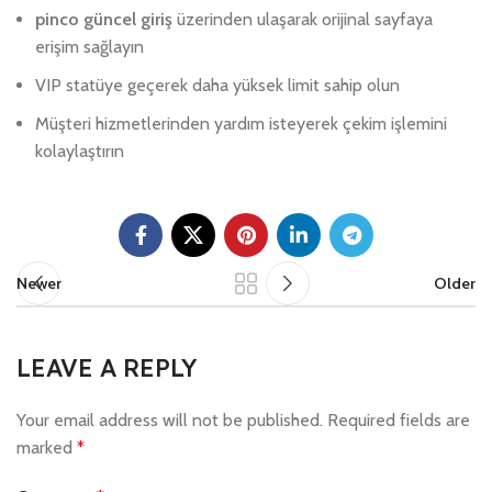
pinco güncel giriş
üzerinden ulaşarak orijinal sayfaya
erişim sağlayın
VIP statüye geçerek daha yüksek limit sahip olun
Müşteri hizmetlerinden yardım isteyerek çekim işlemini
kolaylaştırın
Newer
Older
LEAVE A REPLY
Your email address will not be published.
Required fields are
marked
*