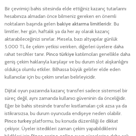
Bir çevrimiçi bahis sitesinda elde ettiğiniz kazanç tutarlarını
hesabınıza almadan önce bilmeniz gereken en önemli
noktaların başında gelen
bakiye aktarma limitleri
dir. Bu
limitler, her gün, haftalık ya da her ay olarak kazanç
aktarabileceğinizi sınırlar. Mesela, bazı altyapılar günlük
5.000 TL ile çekim yetkisi verirken, diğerleri üyelere daha
rahat tercihler tanır.
Pinco türkiye
katılımcıları genellikle daha
geniş çekim haklarıyla karşılaşır ve bu durum slot alışkanlığını
oldukça olumlu etkiler. Bilhassa büyük gelirler elde eden
kullanıcılar için bu çekim sınırları belirleyicidir.
Dijital oyun pazarında kazanç transferi sadece sistemsel bir
süreç değil, aynı zamanda kullanıcı güveninin da önceliğidir.
Eğer bir bahis sitesinde transfer kısıtlamaları çok azsa ya da
istikrarsızsa, bu durum oyuncuda endişeye neden olabilir.
Pinco turkey
platformu, bu konuda düzenliliği ile dikkat
çekiyor. Üyeler istedikleri zaman çekim yapabildiklerini