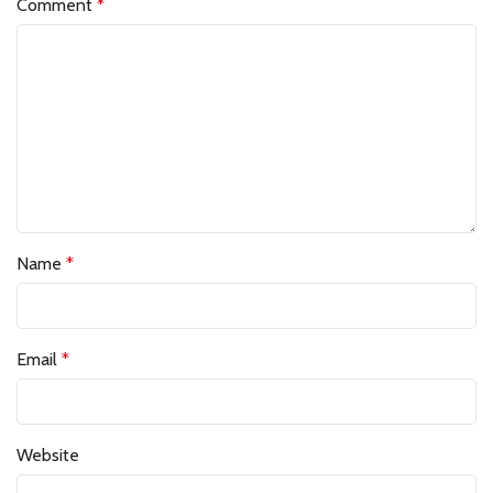
Comment
*
Name
*
Email
*
Website