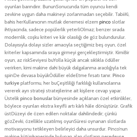
oyunları barındırır. BununSonucunda tüm oyuncu kendi
zevkine uygun daha makineyi zorlanmadan seçebilir. TabiiKi,
bahis herKullanıcının mutlak denemesi elzem
pinco
slotlar
ihtiyacında, sadece popülerlik yeterliOlmaz; benzer sırada
modernlik, coşku kriteri ve kâr olasılığı de göz bulundurulur.
Dolayısıyla dolayı sizler amacıyla seçtiğimiz beş oyun, özel
kriterler kapsamında sıraya girmeyi gerçekleştirmiştir. KimiBir
oyun, az riskSeviyesi buYolla küçük ancak sıklıkla ödüller
verirken, kimi makine dahi büyük dalgalanma aracılığıyla tek
spinDe devasa büyükÖdüller eldeEtme fırsatı tanır.
Pinco
turkiye
platformu, her buÇeşitliliği farklılığı kullanıcılarına
vererek ayrı strateji stratejilerine ait kişilere cevap yapar.
Üstelik
pinco bonuslar
bünyesinde açıklanan özel etkinlikler,
böylece oyunları ekstra keyifli artı kârlı hâle dönüştürür. Grafik
üstDüzeyi de özen edilen noktalar dahilindedir; çünkü
gözZevki, özellikle uzatılmış oyunSüresi oynanan slotlarda
motivasyonu tetikleyen belirleyici daha unsurdur. Pinco’nun
makine kütüphanesinde bulunan alan slotların neredeyse