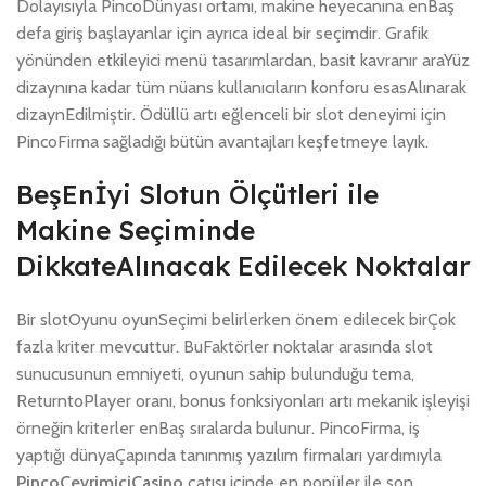
Dolayısıyla PincoDünyası ortamı, makine heyecanına enBaş
defa giriş başlayanlar için ayrıca ideal bir seçimdir. Grafik
yönünden etkileyici menü tasarımlardan, basit kavranır araYüz
dizaynına kadar tüm nüans kullanıcıların konforu esasAlınarak
dizaynEdilmiştir. Ödüllü artı eğlenceli bir slot deneyimi için
PincoFirma sağladığı bütün avantajları keşfetmeye layık.
BeşEnİyi Slotun Ölçütleri ile
Makine Seçiminde
DikkateAlınacak Edilecek Noktalar
Bir slotOyunu oyunSeçimi belirlerken önem edilecek birÇok
fazla kriter mevcuttur. BuFaktörler noktalar arasında slot
sunucusunun emniyeti, oyunun sahip bulunduğu tema,
ReturntoPlayer oranı, bonus fonksiyonları artı mekanik işleyişi
örneğin kriterler enBaş sıralarda bulunur. PincoFirma, iş
yaptığı dünyaÇapında tanınmış yazılım firmaları yardımıyla
PincoÇevrimiçiCasino
çatısı içinde en popüler ile son