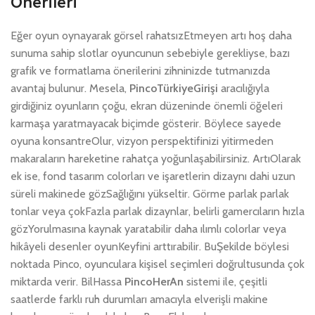
Önerileri
Eğer oyun oynayarak görsel rahatsızEtmeyen artı hoş daha
sunuma sahip slotlar oyuncunun sebebiyle gerekliyse, bazı
grafik ve formatlama önerilerini zihninizde tutmanızda
avantaj bulunur. Mesela,
PincoTürkiyeGirişi
aracılığıyla
girdiğiniz oyunların çoğu, ekran düzeninde önemli öğeleri
karmaşa yaratmayacak biçimde gösterir. Böylece sayede
oyuna konsantreOlur, vizyon perspektifinizi yitirmeden
makaraların hareketine rahatça yoğunlaşabilirsiniz. ArtıOlarak
ek ise, fond tasarım colorları ve işaretlerin dizaynı dahi uzun
süreli makinede gözSağlığını yükseltir. Görme parlak parlak
tonlar veya çokFazla parlak dizaynlar, belirli gamercıların hızla
gözYorulmasına kaynak yaratabilir daha ılımlı colorlar veya
hikâyeli desenler oyunKeyfini arttırabilir. BuŞekilde böylesi
noktada Pinco, oyunculara kişisel seçimleri doğrultusunda çok
miktarda verir. BilHassa
PincoHerAn
sistemi ile, çeşitli
saatlerde farklı ruh durumları amacıyla elverişli makine