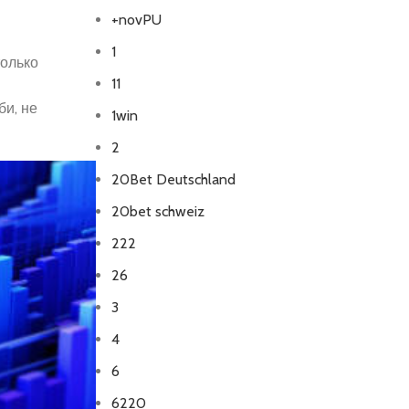
+novPU
1
только
11
и, не
1win
2
20Bet Deutschland
20bet schweiz
222
26
3
4
6
6220