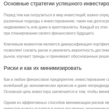
Основные стратегии успешного инвестир
Перед тем как погрузиться в мир инвестиций, важно оп
различные подходы к инвестированию, такие как долгоср
недвижимость или даже в криптовалюты. Каждый из этих 
при планировании своего финансового будущего.
Ключевым моментом является диверсификация портфеля.
позволяет снизить риски и увеличить вероятность дост
рынок, изучают тренды и принимают обоснованные решен
Риски и как их минимизировать
Как и любое финансовое предприятие, инвестирование с
колебаний до экономических кризисов и даже непредвид
Основная цель инвестора заключается в том, чтобы миним
Одним из эффективных способов минимизации рисков яв
инвестор всегда остается в курсе последних экономическ