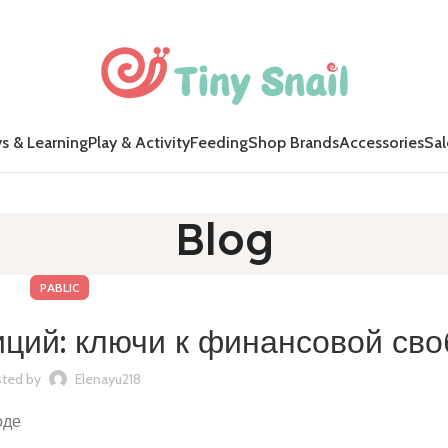
s & Learning
Play & Activity
Feeding
Shop Brands
Accessories
Sal
Blog
PABLIC
иций: ключи к финансовой св
ted by
Elenayu218
оде