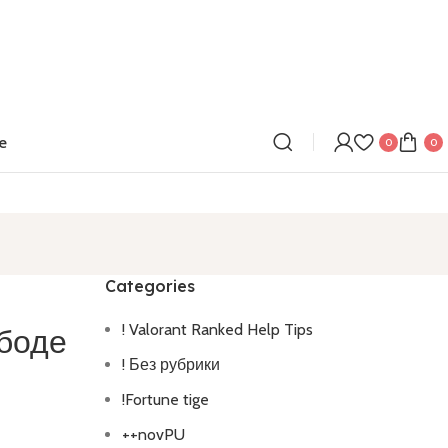
e
0
0
Categories
! Valorant Ranked Help Tips
ободе
! Без рубрики
!Fortune tige
++novPU