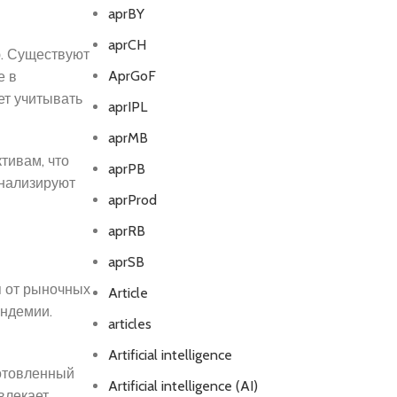
aprBY
aprCH
ю. Существуют
AprGoF
е в
ет учитывать
aprIPL
aprMB
тивам, что
aprPB
анализируют
aprProd
aprRB
aprSB
я от рыночных
Article
андемии.
articles
Artificial intelligence
отовленный
Artificial intelligence (AI)
влекает