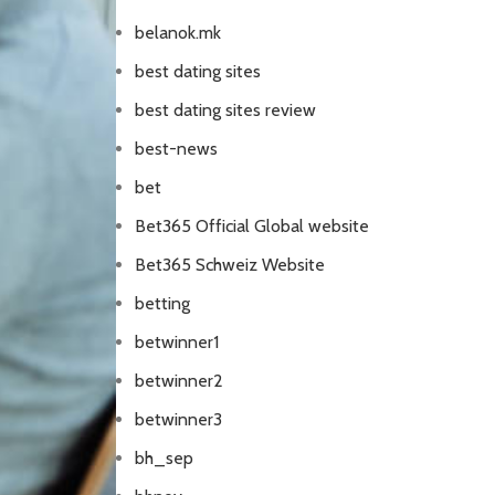
belanok.mk
best dating sites
best dating sites review
best-news
bet
Bet365 Official Global website
Bet365 Schweiz Website
betting
betwinner1
betwinner2
betwinner3
bh_sep