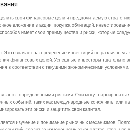
ования
ределить свои финансовые цели и предпочитаемую стратеги
очное вложение в акции, покупка облигаций, инвестировани
способов имеет свои преимущества и риски, которые следу
 Это означает распределение инвестиций по различным ак
ижения финансовых целей. Успешные инвесторы тщательно 
ия в соответствии с текущими экономическими условиями.
вязано с определенными рисками. Они могут варьироватьс
енных событий, таких как международные конфликты или п
изировать эти риски и защитить свой капитал.
ляется изучение и понимание рыночных механизмов. Подг
их событий, следит за изменениями законодательства и при