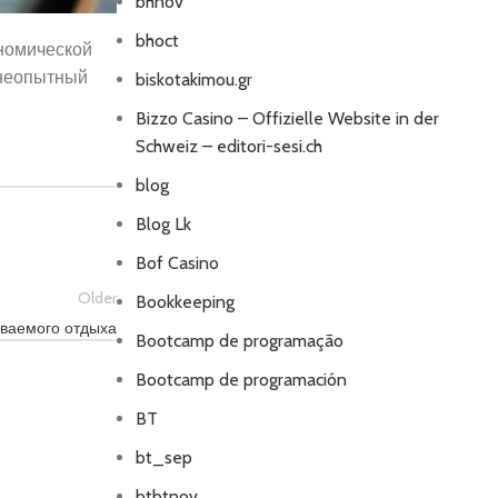
bhnov
bhoct
ономической
 неопытный
biskotakimou.gr
Bizzo Casino – Offizielle Website in der
Schweiz – editori-sesi.ch
blog
Blog Lk
Bof Casino
Older
Bookkeeping
ываемого отдыха
Bootcamp de programação
Bootcamp de programación
BT
bt_sep
btbtnov