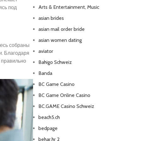
Arts & Entertainment, Music
ясь под
asian brides
asian mail order bride
asian women dating
десь собраны
aviator
и. Благодаря
к правильно
Bahigo Schweiz
Banda
BC Game Casino
BC Game Online Casino
BC.GAME Casino Schweiz
beach5.ch
bedpage
behar.hr 2