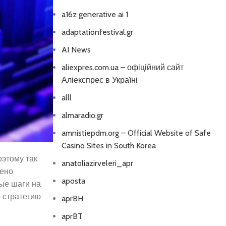
a16z generative ai 1
adaptationfestival.gr
AI News
aliexpres.com.ua – офіційний сайт
Аліекспрес в Україні
alll
almaradio.gr
amnistiepdm.org – Official Website of Safe
Casino Sites in South Korea
этому так
anatoliazirveleri_apr
ено
aposta
ые шаги на
 стратегию
aprBH
aprBT