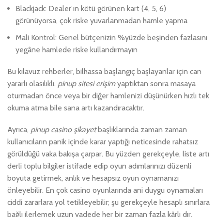
Blackjack: Dealer’ın kötü görünen kart (4, 5, 6)
görünüyorsa, çok riske yuvarlanmadan hamle yapma
Mali Kontrol: Genel bütçenizin %yüzde beşinden fazlasını
yegâne hamlede riske kullandırmayın
Bu kılavuz rehberler, bilhassa başlangıç başlayanlar için can
yararlı olasılıklı.
pinup sitesi erişim
yaptıktan sonra masaya
oturmadan önce veya bir diğer hamlenizi düşünürken hızlı tek
okuma atma bile sana artı kazandıracaktır.
Ayrıca,
pinup casino şikayet
başlıklarında zaman zaman
kullanıcıların panik içinde karar yaptığı neticesinde rahatsız
görüldüğü vaka bakışa çarpar. Bu yüzden gerekçeyle, liste artı
derli toplu bilgiler istifade edip oyun adımlarınızı düzenli
boyuta getirmek, anlık ve hesapsız oyun oynamanızı
önleyebilir. En çok casino oyunlarında ani duygu oynamaları
ciddi zararlara yol tetikleyebilir; şu gerekçeyle hesaplı sınırlara
bağlı ilerlemek uzun vadede her bir zaman fazla kârlı dır.