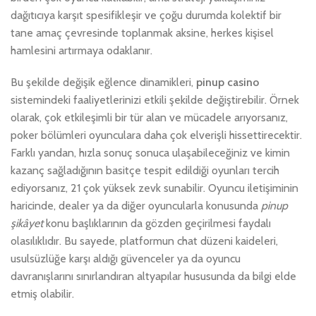
dağıtıcıya karşıt spesifikleşir ve çoğu durumda kolektif bir
tane amaç çevresinde toplanmak aksine, herkes kişisel
hamlesini artırmaya odaklanır.
Bu şekilde değişik eğlence dinamikleri,
pinup casino
sistemindeki faaliyetlerinizi etkili şekilde değiştirebilir. Örnek
olarak, çok etkileşimli bir tür alan ve mücadele arıyorsanız,
poker bölümleri oyunculara daha çok elverişli hissettirecektir.
Farklı yandan, hızla sonuç sonuca ulaşabileceğiniz ve kimin
kazanç sağladığının basitçe tespit edildiği oyunları tercih
ediyorsanız, 21 çok yüksek zevk sunabilir. Oyuncu iletişiminin
haricinde, dealer ya da diğer oyuncularla konusunda
pinup
şikâyet
konu başlıklarının da gözden geçirilmesi faydalı
olasılıklıdır. Bu sayede, platformun chat düzeni kaideleri,
usulsüzlüğe karşı aldığı güvenceler ya da oyuncu
davranışlarını sınırlandıran altyapılar hususunda da bilgi elde
etmiş olabilir.