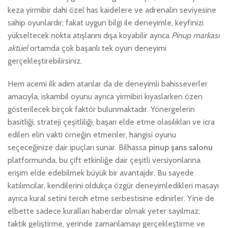
keza yirmibir dahi özel has kaidelere ve adrenalin seviyesine
sahip oyunlardır; fakat uygun bilgi ile deneyimle, keyfinizi
yükseltecek nokta atışlarını dışa koyabilir ayrıca
Pinup markası
aktüel
ortamda çok başarılı tek oyun deneyimi
gerçekleştirebilirsiniz.
Hem acemi ilk adım atanlar da de deneyimli bahisseverler
amacıyla, iskambil oyunu ayrıca yirmibiri kıyaslarken özen
gösterilecek birçok faktör bulunmaktadır. Yönergelerin
basitliği, strateji çeşitliliği, başarı elde etme olasılıkları ve icra
edilen elin vakti örneğin etmenler, hangisi oyunu
seçeceğinize dair ipuçları sunar. Bilhassa
pinup şans salonu
platformunda, bu çift etkinliğe dair çeşitli versiyonlarına
erişim elde edebilmek büyük bir avantajdır. Bu sayede
katılımcılar, kendilerini oldukça özgür deneyimledikleri masayı
ayrıca kural setini tercih etme serbestisine edinirler. Yine de
elbette sadece kuralları haberdar olmak yeter sayılmaz;
taktik geliştirme, yerinde zamanlamayı gerçekleştirme ve