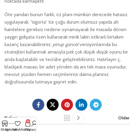
noktada karmaşıktır.
Öte yandan bunun farklı, öz planı mümkün derecede hatasız
uygulayarak, “sigorta” tür çoğu durum olumsuz yapıda alt
hamlelere gereksiz nedene oynamayarak ile masada dönen
yaygın gidişata özen kullanarak minik lakin istikrarlı birtakım
kazanç kazanabilirsiniz.
pinup güncel
versiyonlarında bu
stratejileri kullanmak amacıyla pek çok düşük düşük oyunu bir
anda başlatabilir ve tecrübe geliştirebilirsiniz. Hatırlayın ç,
blackjack masası, bir adet yönden da anı tek masa oyunudur;
mevcut yüzden hemen seçimlerinizi daima planınız
doğrultusunda tutmaya gayret edin.
Newer
Older
0
Shop
Sidebar
Wishlist
Cart
My account