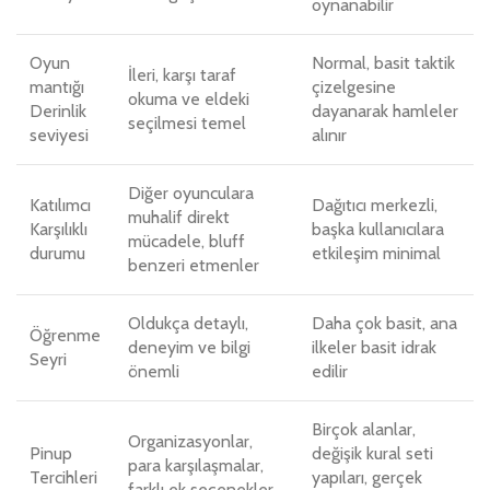
oynanabilir
Oyun
Normal, basit taktik
İleri, karşı taraf
mantığı
çizelgesine
okuma ve eldeki
Derinlik
dayanarak hamleler
seçilmesi temel
seviyesi
alınır
Diğer oyunculara
Katılımcı
Dağıtıcı merkezli,
muhalif direkt
Karşılıklı
başka kullanıcılara
mücadele, bluff
durumu
etkileşim minimal
benzeri etmenler
Oldukça detaylı,
Daha çok basit, ana
Öğrenme
deneyim ve bilgi
ilkeler basit idrak
Seyri
önemli
edilir
Birçok alanlar,
Organizasyonlar,
Pinup
değişik kural seti
para karşılaşmalar,
Tercihleri
yapıları, gerçek
farklı ek seçenekler