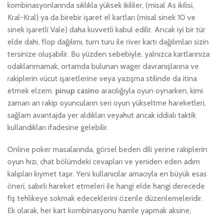
kombinasyonlarında sıklıkla yüksek ikililer, (misal As ikilisi,
Kral-Kral) ya da birebir işaret el kartları (misal sinek 10 ve
sinek işaretli Vale) daha kuvvetli kabul edilir. Ancak iyi bir tür
elde dahi, flop dağılımı, turn turu ile river kartı dağılımları sizin
tersinize oluşabilir. Bu yüzden sebebiyle, yalnızca kartlarınıza
odaklanmamak, ortamda bulunan wager davranışlarına ve
rakiplerin vücut işaretlerine veya yazışma stilinde da itina
etmek elzem.
pinup casino
aracılığıyla oyun oynarken, kimi
zaman an rakip oyuncuların seri oyun yükseltme hareketleri,
sağlam avantajda yer aldıkları veyahut ancak iddialı taktik
kullandıkları ifadesine gelebilir.
Online poker masalarında, görsel beden dili yerine rakiplerin
oyun hızı, chat bölümdeki cevapları ve yeniden eden adım
kalıpları kıymet taşır. Yeni kullanıcılar amacıyla en büyük esas
öneri, sabırlı hareket etmeleri ile hangi elde hangi derecede
fiş tehlikeye sokmak edeceklerini özenle düzenlemeleridir.
Ek olarak, her kart kombinasyonu hamle yapmak aksine,