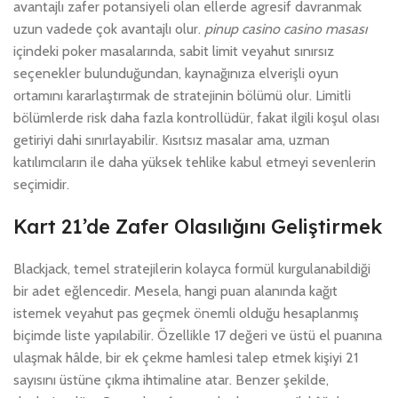
avantajlı zafer potansiyeli olan ellerde agresif davranmak
uzun vadede çok avantajlı olur.
pinup casino casino masası
içindeki poker masalarında, sabit limit veyahut sınırsız
seçenekler bulunduğundan, kaynağınıza elverişli oyun
ortamını kararlaştırmak de stratejinin bölümü olur. Limitli
bölümlerde risk daha fazla kontrollüdür, fakat ilgili koşul olası
getiriyi dahi sınırlayabilir. Kısıtsız masalar ama, uzman
katılımcıların ile daha yüksek tehlike kabul etmeyi sevenlerin
seçimidir.
Kart 21’de Zafer Olasılığını Geliştirmek
Blackjack, temel stratejilerin kolayca formül kurgulanabildiği
bir adet eğlencedir. Mesela, hangi puan alanında kağıt
istemek veyahut pas geçmek önemli olduğu hesaplanmış
biçimde liste yapılabilir. Özellikle 17 değeri ve üstü el puanına
ulaşmak hâlde, bir ek çekme hamlesi talep etmek kişiyi 21
sayısını üstüne çıkma ihtimaline atar. Benzer şekilde,