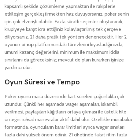
kapsamlı şekilde çözümleme yapmaktan ile rakiplerle
etkileşim gerçekleştirmekten haz duyuyorsanız, poker senin
için çok elverişli olabilir. Fazla süratli seçimler oluşturarak,
krupiyeye karşıt icra ettiğiniz kolaylaştırılmış tek çerçeve
diliyorsanız, 21 daha pratik tek yöntem denenecektir. Her 2
oyunun
pinup
platformundaki türevlerini kıyasladığınızda,
umumi kazanç değerlerini, minimum ile maksimum iddia
sınırlarını da göreceksiniz; mevcut de plan kurarken işinize
yardımcı olur.
Oyun Süresi ve Tempo
Poker oyunu masa düzeninde kart süreleri çoğunlukla çok
uzundur. Çünkü her aşamada wager aşamaları, iskambil
verilmesi, paylaşılan kâğıtların ortaya çıkması ile üstelik hile
örneğin ruhsal manevralar aktif dahil olur. Özellikle müsabaka
formatında, oyuncuların karar limitleri ayrıca wager sınırları
fazla dahi yüksek önem edinir. 21 cihetinde fakat ritim fazla