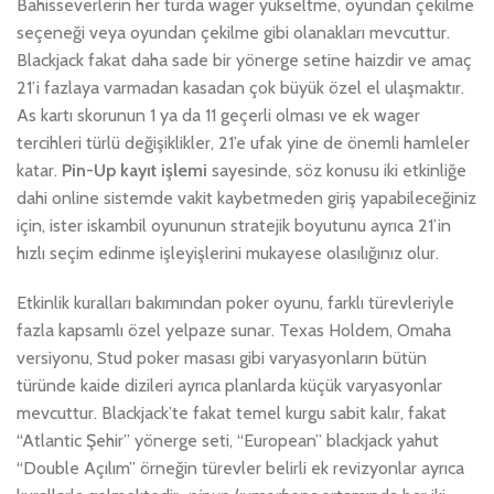
Bahisseverlerin her turda wager yükseltme, oyundan çekilme
seçeneği veya oyundan çekilme gibi olanakları mevcuttur.
Blackjack fakat daha sade bir yönerge setine haizdir ve amaç
21’i fazlaya varmadan kasadan çok büyük özel el ulaşmaktır.
As kartı skorunun 1 ya da 11 geçerli olması ve ek wager
tercihleri türlü değişiklikler, 21’e ufak yine de önemli hamleler
katar.
Pin-Up kayıt işlemi
sayesinde, söz konusu iki etkinliğe
dahi online sistemde vakit kaybetmeden giriş yapabileceğiniz
için, ister iskambil oyununun stratejik boyutunu ayrıca 21’in
hızlı seçim edinme işleyişlerini mukayese olasılığınız olur.
Etkinlik kuralları bakımından poker oyunu, farklı türevleriyle
fazla kapsamlı özel yelpaze sunar. Texas Holdem, Omaha
versiyonu, Stud poker masası gibi varyasyonların bütün
türünde kaide dizileri ayrıca planlarda küçük varyasyonlar
mevcuttur. Blackjack’te fakat temel kurgu sabit kalır, fakat
“Atlantic Şehir” yönerge seti, “European” blackjack yahut
“Double Açılım” örneğin türevler belirli ek revizyonlar ayrıca