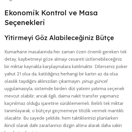
Ekonomik Kontrol ve Masa
Seçenekleri
Yitirmeyi Göz Alabileceğiniz Bütçe
Kumarhane masalarında her zaman özen önemli gereken tek
detay, kaybetmeyi göze almayı cesareti üstlenebileceğiniz
bir miktar kaynakla karşılaşmalara katılmaktır. Dilerseniz poker
yahut 21 olsa da, katıldığınız herhangi bir kartın az da olsa
olasılık taşıdığını aklınızdan çıkarmayın.
pinup güncel
uygulamasıyla, sistemde birden dizi yatırım yatırma seçenek
mevcut olabilir; ancak ilgili, daima nakit transfer yapmanız
kaçınılmaz olduğu işaretine sürüklememeli. Belirli tek miktar
tanımlayarak, o bütçeyi geçmemeye titizlik vermek mantıklı
olacaktır. Bu sayede şekilde, hem taktiklerinizi planlarken
.pinco.nicotoss_Английский
ikincil olarak dahi zararlarınızı dizgin altına alarak daha sakin