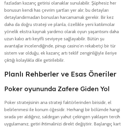
fazladan kazanç getirisi olanaklar sunulabilir. Şüphesiz her
bonusun kendi has çevrim şartları yer alır; bu detayları
detaylandırmadan bonusları harcamamak gerekir. Bir kez
daha da doğru strateji ve planla, özellikle yeni katılımcılar
yönelik ekstra kaynak yardımcı olarak oyun yaşantısını daha
uzun kalıcı artı keyifli seviyeye sağlayabilir. Bütün şu
avantajlar incelendiğinde, pinup casino’ın rekabetçi bir tür
sistem var olduğu, ek kazanç artı teklif zenginliğiyle ileriye
çıktığı kolaylıkla dile getirilebilir.
Planlı Rehberler ve Esas Öneriler
Poker oyununda Zafere Giden Yol
Poker stratejisinin ana strateji faktörlerinden birisidir, el
belirlenmesi ile konum öğesidir. Herhangi bir bölümde hangi
sırada yer aldığınız, saldırgan yahut çekingen yaklaşım tercih
uygulamanız, getiri ihtimalinizi direkt değiştirir. Başlangıç kart