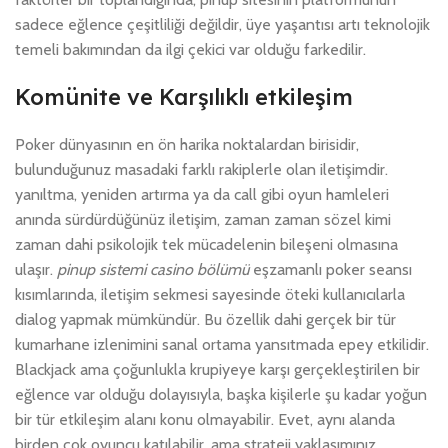
sadece eğlence çeşitliliği değildir, üye yaşantısı artı teknolojik
temeli bakımından da ilgi çekici var olduğu farkedilir.
Komünite ve Karşılıklı etkileşim
Poker dünyasının en ön harika noktalardan birisidir,
bulunduğunuz masadaki farklı rakiplerle olan iletişimdir.
yanıltma, yeniden artırma ya da call gibi oyun hamleleri
anında sürdürdüğünüz iletişim, zaman zaman sözel kimi
zaman dahi psikolojik tek mücadelenin bileşeni olmasına
ulaşır.
pinup sistemi casino bölümü
eşzamanlı poker seansı
kısımlarında, iletişim sekmesi sayesinde öteki kullanıcılarla
dialog yapmak mümkündür. Bu özellik dahi gerçek bir tür
kumarhane izlenimini sanal ortama yansıtmada epey etkilidir.
Blackjack ama çoğunlukla krupiyeye karşı gerçekleştirilen bir
eğlence var olduğu dolayısıyla, başka kişilerle şu kadar yoğun
bir tür etkileşim alanı konu olmayabilir. Evet, aynı alanda
birden çok oyuncu katılabilir, ama strateji yaklaşımınız