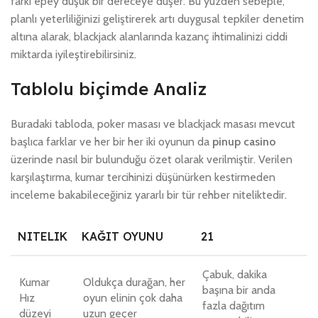
farkı epey düşük bir dereceye düşer. Bu yüzden sebeple,
planlı yeterliliğinizi geliştirerek artı duygusal tepkiler denetim
altına alarak, blackjack alanlarında kazanç ihtimalinizi ciddi
miktarda iyileştirebilirsiniz.
Tablolu biçimde Analiz
Buradaki tabloda, poker masası ve blackjack masası mevcut
başlıca farklar ve her bir her iki oyunun da
pinup casino
üzerinde nasıl bir bulunduğu özet olarak verilmiştir. Verilen
karşılaştırma, kumar tercihinizi düşünürken kestirmeden
inceleme bakabileceğiniz yararlı bir tür rehber niteliktedir.
NITELIK
KAĞIT OYUNU
21
Çabuk, dakika
Kumar
Oldukça durağan, her
başına bir anda
Hız
oyun elinin çok daha
fazla dağıtım
düzeyi
uzun geçer