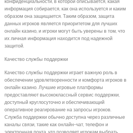
конфиденциальности, в которой описывается, какая
информация собирается, как она используется и каким
образом она защищается. Таким образом, защита
данных игроков является приоритетом для лучших
онлайн казино, и игроки могут быть уверены в том, что
их личная информация находится под надежной
защитой.
Качество службы поддержки
Качество службы поддержки играет важную роль в
обеспечении удовлетворенности и комфорта игроков в
онлайн казино. Лучшие игровые платформы
предоставляют высококлассный сервис поддержки,
доступный круглосуточно и обеспечивающий
оперативное реагирование на запросы игроков.
Служба поддержки обычно доступна через различные
каналы связи, такие как онлайн-чат, телефон и
электронная почта, что позволяет игрокам выбрать