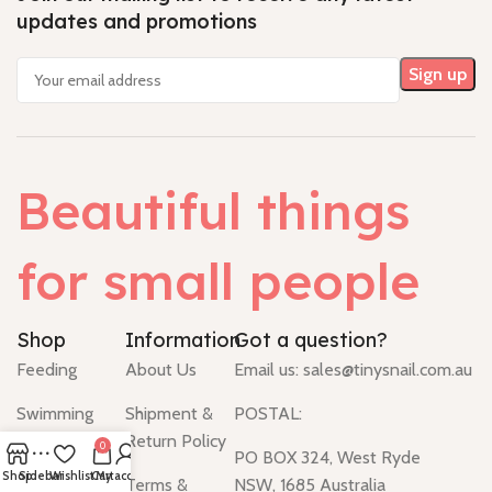
updates and promotions
Beautiful things
for small people
Shop
Information
Got a question?
Feeding
About Us
Email us:
sales@tinysnail.com.au
Swimming
Shipment &
POSTAL:
Goggles
Return Policy
0
PO BOX 324, West Ryde
Shop
Sidebar
Wishlist
Cart
My account
Playmat
Terms &
NSW, 1685 Australia