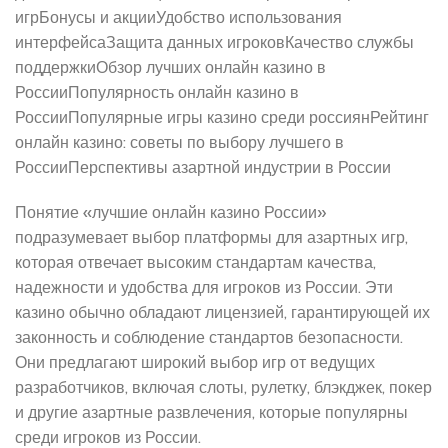
игрБонусы и акцииУдобство использования
интерфейсаЗащита данных игроковКачество службы
поддержкиОбзор лучших онлайн казино в
РоссииПопулярность онлайн казино в
РоссииПопулярные игры казино среди россиянРейтинг
онлайн казино: советы по выбору лучшего в
РоссииПерспективы азартной индустрии в России
Понятие «лучшие онлайн казино России»
подразумевает выбор платформы для азартных игр,
которая отвечает высоким стандартам качества,
надежности и удобства для игроков из России. Эти
казино обычно обладают лицензией, гарантирующей их
законность и соблюдение стандартов безопасности.
Они предлагают широкий выбор игр от ведущих
разработчиков, включая слоты, рулетку, блэкджек, покер
и другие азартные развлечения, которые популярны
среди игроков из России.