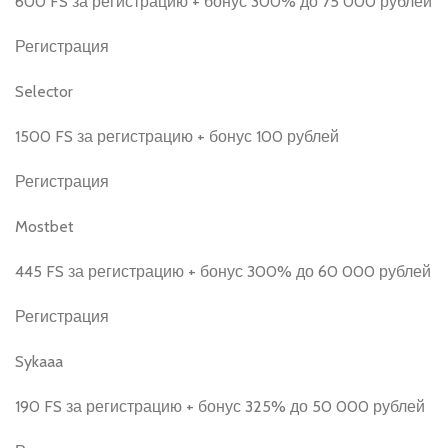
600 FS за регистрацию + бонус 300% до 75 000 рублей
Регистрация
Selector
1500 FS за регистрацию + бонус 100 рублей
Регистрация
Mostbet
445 FS за регистрацию + бонус 300% до 60 000 рублей
Регистрация
Sykaaa
190 FS за регистрацию + бонус 325% до 50 000 рублей