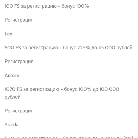
100 FS за регистрацию + бонус 100%
Регистрация
Lex
500 FS за регистрацию + бонус 225% до 45 000 рублей
Регистрация
Aurora
1070 FS за регистрацию + бонус 100% до 100 000
рублей
Регистрация
Starda