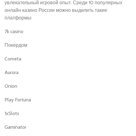
увлекательный игровой опыт. Среди 10 популярных
онлайн казино России можно выделить такие
платформы:
7k casino
Покердом
Cometa
Aurora
Onion
Play Fortuna
1xSlots
Gaminator