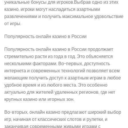
уникальные бонусы для игроков.Выбрав одно из этих
казино, игроки могут насладиться азартными
развлечениями и получить максимальное удовольствие
от игры.
Популярность онлайн казино в России
Популярность онлайн казино в России продолжает
стремительно расти из года в год. Это объясняется
несколькими факторами. Во-первых, доступность
интернета и современных технологий позволяет всем
желающим получить доступ к азартным играм в любое
удобное время и из любого места. Это особенно
актуально для жителей удаленных регионов, где нет
крупных казино или игорных зон.
Во-вторых, онлайн казино предлагают широкий выбор
игр, начиная от классических слотов и рулетки, и
заканчивая современными живыми играми с