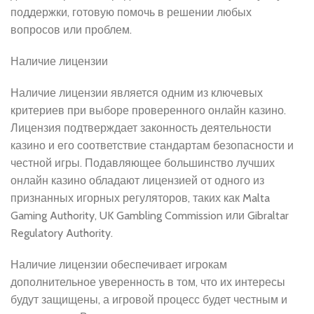
поддержки, готовую помочь в решении любых
вопросов или проблем.
Наличие лицензии
Наличие лицензии является одним из ключевых
критериев при выборе проверенного онлайн казино.
Лицензия подтверждает законность деятельности
казино и его соответствие стандартам безопасности и
честной игры. Подавляющее большинство лучших
онлайн казино обладают лицензией от одного из
признанных игорных регуляторов, таких как Malta
Gaming Authority, UK Gambling Commission или Gibraltar
Regulatory Authority.
Наличие лицензии обеспечивает игрокам
дополнительное уверенность в том, что их интересы
будут защищены, а игровой процесс будет честным и