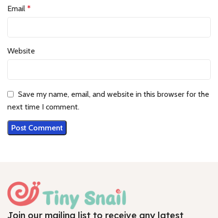
Email
*
Website
Save my name, email, and website in this browser for the
next time I comment.
Join our mailing list to receive any latest