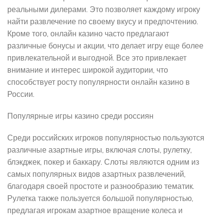
реальными дилерами. Это позволяет каждому игроку
найти развлечение по своему вкусу и предпочтению.
Кроме того, онлайн казино часто предлагают
различные бонусы и акции, что делает игру еще более
привлекательной и выгодной. Все это привлекает
внимание и интерес широкой аудитории, что
способствует росту популярности онлайн казино в
России.
Популярные игры казино среди россиян
Среди российских игроков популярностью пользуются
различные азартные игры, включая слоты, рулетку,
блэкджек, покер и баккару. Слоты являются одним из
самых популярных видов азартных развлечений,
благодаря своей простоте и разнообразию тематик.
Рулетка также пользуется большой популярностью,
предлагая игрокам азартное вращение колеса и