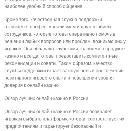
наиболее удобный способ общения.
Кроме того, качественная служба поддержки
отличается профессионализмом и дружелюбием
сотрудников, которые готовы оперативно помочь в
решении любых вопросов или проблем, возникающих у
игроков. Они обладают глубокими знаниями о продукте
казино и всегда готовы предоставить компетентные
рекомендации и советы. Таким образом, качество
службы поддержки играет важную роль в обеспечении
позитивного игрового опыта и повышении уровня
доверия к онлайн казино.
Обзор лучших онлайн казино в России
Обзор лучших онлайн казино в России позволяет
игрокам выбрать платформу, которая соответствует их
предпочтениям и гарантирует безопасный и