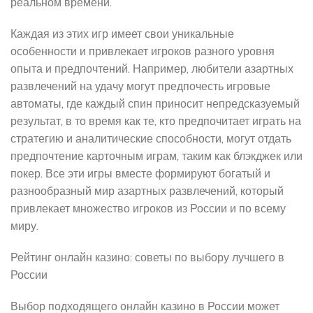
реальном времени.
Каждая из этих игр имеет свои уникальные
особенности и привлекает игроков разного уровня
опыта и предпочтений. Например, любители азартных
развлечений на удачу могут предпочесть игровые
автоматы, где каждый спин приносит непредсказуемый
результат, в то время как те, кто предпочитает играть на
стратегию и аналитические способности, могут отдать
предпочтение карточным играм, таким как блэкджек или
покер. Все эти игры вместе формируют богатый и
разнообразный мир азартных развлечений, который
привлекает множество игроков из России и по всему
миру.
Рейтинг онлайн казино: советы по выбору лучшего в
России
Выбор подходящего онлайн казино в России может