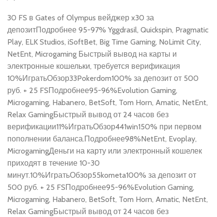
30 FS в Gates of Olympus вейджер x30 за
депозитПодробнее 95-97% Yggdrasil, Quickspin, Pragmatic
Play, ELK Studios, iSoftBet, Big Time Gaming, NoLimit City,
NetEnt, Microgaming Быстрый вывод на карты и
электронные кошельки, требуется верификация
10%ИгратьОбзор33Pokerdom100% за депозит от 500
руб. + 25 FSПодробнее95-96%Evolution Gaming,
Microgaming, Habanero, BetSoft, Tom Horn, Amatic, NetEnt,
Relax GamingБыстрый вывод от 24 часов без
верификации11%ИгратьОбзор441win150% при первом
пополнении баланса.Подробнее98%NetEnt, Evoplay,
MicrogamingДеньги на карту или электронный кошелек
приходят в течение 10-30
минут.10%ИгратьОбзор55kometa100% за депозит от
500 руб. + 25 FSПодробнее95-96%Evolution Gaming,
Microgaming, Habanero, BetSoft, Tom Horn, Amatic, NetEnt,
Relax GamingБыстрый вывод от 24 часов без