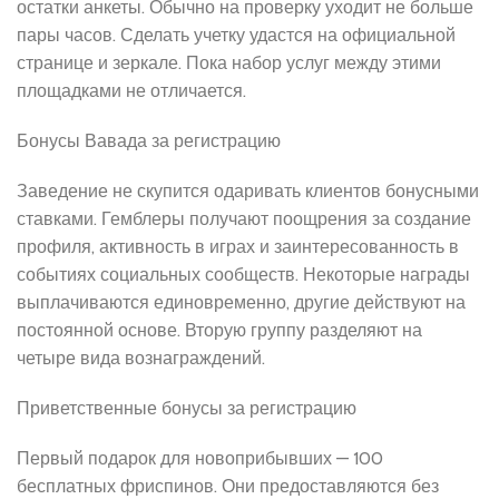
остатки анкеты. Обычно на проверку уходит не больше
пары часов. Сделать учетку удастся на официальной
странице и зеркале. Пока набор услуг между этими
площадками не отличается.
Бонусы Вавада за регистрацию
Заведение не скупится одаривать клиентов бонусными
ставками. Гемблеры получают поощрения за создание
профиля, активность в играх и заинтересованность в
событиях социальных сообществ. Некоторые награды
выплачиваются единовременно, другие действуют на
постоянной основе. Вторую группу разделяют на
четыре вида вознаграждений.
Приветственные бонусы за регистрацию
Первый подарок для новоприбывших — 100
бесплатных фриспинов. Они предоставляются без