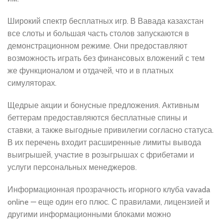
Широкий спектр бесплатных игр. В Вавада казахстан
все слоты и большая часть столов запускаются в
демонстрационном режиме. Они предоставляют
возможность играть без финансовых вложений с тем
же функционалом и отдачей, что и в платных
симуляторах.
Щедрые акции и бонусные предложения. Активным
беттерам предоставляются бесплатные спины и
ставки, а также выгодные привилегии согласно статуса.
В их перечень входит расширенные лимиты вывода
выигрышей, участие в розыгрышах с фрибетами и
услуги персональных менеджеров.
Информационная прозрачность игорного клуба vavada
online — еще один его плюс. С правилами, лицензией и
другими информационными блоками можно