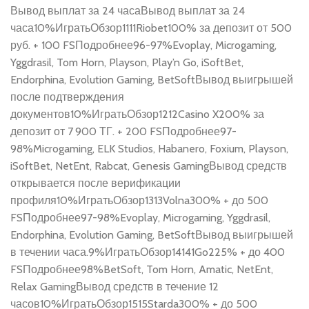
Вывод выплат за 24 часаВывод выплат за 24
часа10%ИгратьОбзор1111Riobet100% за депозит от 500
руб. + 100 FSПодробнее96-97%Evoplay, Microgaming,
Yggdrasil, Tom Horn, Playson, Play’n Go, iSoftBet,
Endorphina, Evolution Gaming, BetSoftВывод выигрышей
после подтверждения
документов10%ИгратьОбзор1212Casino X200% за
депозит от 7 900 ТГ. + 200 FSПодробнее97-
98%Microgaming, ELK Studios, Habanero, Foxium, Playson,
iSoftBet, NetEnt, Rabcat, Genesis GamingВывод средств
открывается после верификации
профиля10%ИгратьОбзор1313Volna300% + до 500
FSПодробнее97-98%Evoplay, Microgaming, Yggdrasil,
Endorphina, Evolution Gaming, BetSoftВывод выигрышей
в течении часа.9%ИгратьОбзор14141Go225% + до 400
FSПодробнее98%BetSoft, Tom Horn, Amatic, NetEnt,
Relax GamingВывод средств в течение 12
часов10%ИгратьОбзор1515Starda300% + до 500