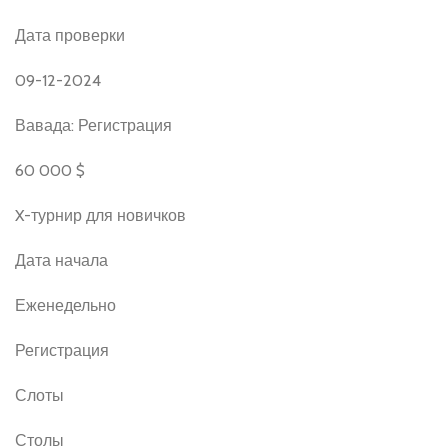
Дата проверки
09-12-2024
Вавада: Регистрация
60 000 $
X-турнир для новичков
Дата начала
Еженедельно
Регистрация
Слоты
Столы