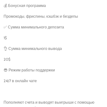
💰 Бонусная программа
Промокоды, фриспины, кэшбэк и бездепы
✅ Сумма минимального депозита
1$
👌 Сумма минимального вывода
20$
😎 Режим работы поддержки
24/7 в онлайн чате
Пополняют счета и выводят выигрыши с помощью