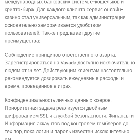
международных банковских систем, е-кошельков и
крипто-бирж. Для каждого клиента сервис онлайн-
казино стал универсальным, так как администрация
основательно заморачивается удобством
пользователей. Также предлагает другие
преимущества:
Соблюдение принципов ответственного азарта.
Зарегистрироваться на Vavada доступно исключительно
людям от 18 лет. Действующим клиентам настоятельно
рекомендуется дозировать ежедневные расходы и
время, проведенное в играх.
Конфиденциальность личных данных юзеров.
Приоритетная задача реализуется двойным
шифрованием SSL и службой безопасности. Финансы и
Информация аккаунтов под контролем гемблеров до
тех пор, пока логин и пароль известен исключительно
им.