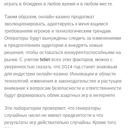
играть в блэкджек в любое время и в любом месте.
Таким образом, онлайн-казино продолжат
эволюционировать, адаптируясь к меня ющимся
требованиям игроков и технологическим трендам.
Операторы будут вынуждены следить за изменениями
в предпочтениях аудитории и внедрять новые
решения, чтобы оставаться конкурентоспособными на
рынке. С учетом
1хбет
всех этих факторов, можно с
уверенностью сказать, что 2024 год станет знаковым
для индустрии онлайн-казино. Инновации в области
технологий, изменения в законодательстве и растущее
внимание к вопросам безопасности и ответственности
будут формировать облик азартных игр в интернете.
Эти лаборатории проверяют, что генераторы
случайных чисел не имеют предвзятости и что
результаты игр действительно случайны. Кроме того,