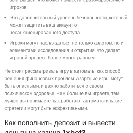
игроков.
Это дополнительный уровень безопасности, который
может защитить ваш аккаунт от
несанкционированного доступа.
Игроки могут наслаждаться не только азартом, но и
элементами исследования и открытия, что делает
игровой процесс более многогранным.
Не стоит рассматривать игру в автоматы как способ
решения финансовых проблем. Азартные игры могут
быть опасными, и важно заботиться о своем
психическом здоровье. Чем больше вы играете, тем
лучше вы понимаете, как работают автоматы и какие
стратегии могут быть эффективными.
Как пополнить депозит и вывести
деньги из казино 1xbet?