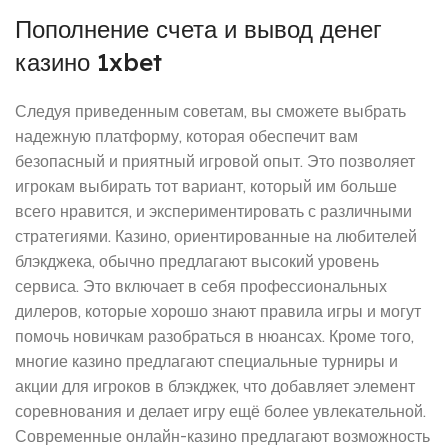
Пополнение счета и вывод денег
казино 1xbet
Следуя приведенным советам, вы сможете выбрать
надежную платформу, которая обеспечит вам
безопасный и приятный игровой опыт. Это позволяет
игрокам выбирать тот вариант, который им больше
всего нравится, и экспериментировать с различными
стратегиями. Казино, ориентированные на любителей
блэкджека, обычно предлагают высокий уровень
сервиса. Это включает в себя профессиональных
дилеров, которые хорошо знают правила игры и могут
помочь новичкам разобраться в нюансах. Кроме того,
многие казино предлагают специальные турниры и
акции для игроков в блэкджек, что добавляет элемент
соревнования и делает игру ещё более увлекательной.
Современные онлайн-казино предлагают возможность