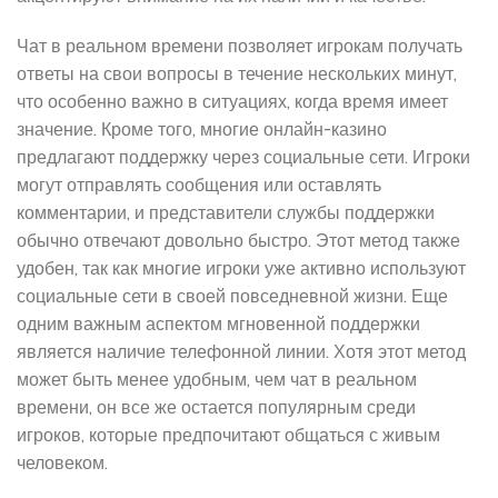
Чат в реальном времени позволяет игрокам получать
ответы на свои вопросы в течение нескольких минут,
что особенно важно в ситуациях, когда время имеет
значение. Кроме того, многие онлайн-казино
предлагают поддержку через социальные сети. Игроки
могут отправлять сообщения или оставлять
комментарии, и представители службы поддержки
обычно отвечают довольно быстро. Этот метод также
удобен, так как многие игроки уже активно используют
социальные сети в своей повседневной жизни. Еще
одним важным аспектом мгновенной поддержки
является наличие телефонной линии. Хотя этот метод
может быть менее удобным, чем чат в реальном
времени, он все же остается популярным среди
игроков, которые предпочитают общаться с живым
человеком.