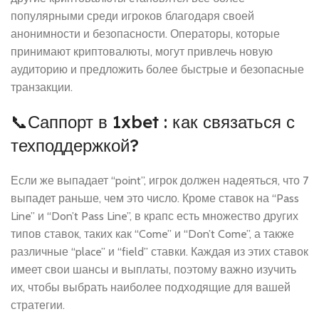
популярными среди игроков благодаря своей
анонимности и безопасности. Операторы, которые
принимают криптовалюты, могут привлечь новую
аудиторию и предложить более быстрые и безопасные
транзакции.
📞Саппорт в 1xbet : как связаться с
техподдержкой?
Если же выпадает “point”, игрок должен надеяться, что 7
выпадет раньше, чем это число. Кроме ставок на “Pass
Line” и “Don’t Pass Line”, в крапс есть множество других
типов ставок, таких как “Come” и “Don’t Come”, а также
различные “place” и “field” ставки. Каждая из этих ставок
имеет свои шансы и выплаты, поэтому важно изучить
их, чтобы выбрать наиболее подходящие для вашей
стратегии.