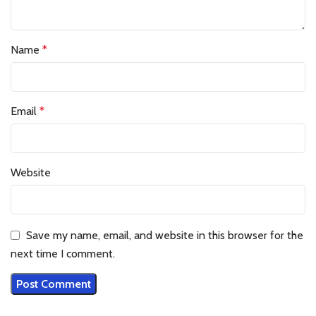
Name
*
Email
*
Website
Save my name, email, and website in this browser for the
next time I comment.