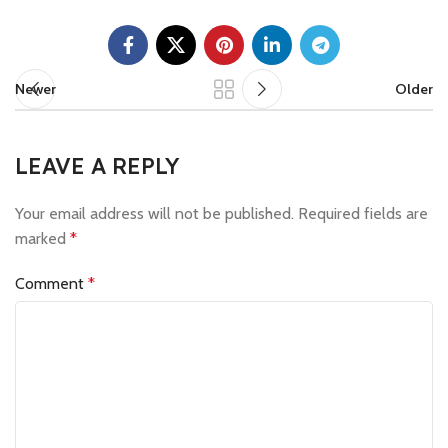
Newer
Older
LEAVE A REPLY
Your email address will not be published.
Required fields are
marked
*
Comment
*