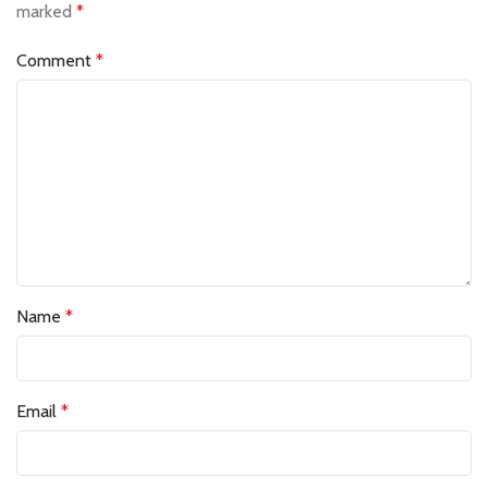
marked
*
Comment
*
Name
*
Email
*