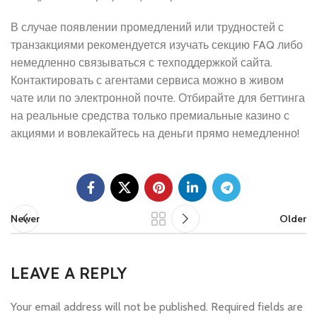
В случае появлении промедлений или трудностей с
транзакциями рекомендуется изучать секцию FAQ либо
немедленно связываться с техподдержкой сайта.
Контактировать с агентами сервиса можно в живом
чате или по электронной почте. Отбирайте для беттинга
на реальные средства только премиальные казино с
акциями и вовлекайтесь на деньги прямо немедленно!
Newer
Older
LEAVE A REPLY
Your email address will not be published.
Required fields are