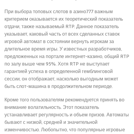
При выбора топовых слотов в азино777 важным
критерием оказывается их теоретический показатель
отдачи, также называемый RTP. Данное показатель
указывает, каковый часть от всех сделанных ставок
игровой автомат в состоянии вернуть игрокам за
длительное время игры. У известных разработчиков,
предложенных на портале интернет-казино, общий RTP
по залу выше чем 95%. Хотя RTP не выступает
гарантией успеха в определенной гемблинговой
сессии, он отображает, насколько выгодным может
быть слот-машина в продолжительном периоде.
Кроме того пользователям рекомендуется принять во
внимание волатильность. Этот показатель
устанавливает регулярность и объем призов. Автоматы
бывают с низкой, средней и значительной
изменчивостью. Любопытно, что популярные игровые