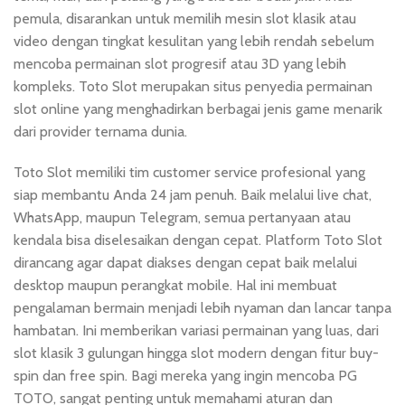
pemula, disarankan untuk memilih mesin slot klasik atau
video dengan tingkat kesulitan yang lebih rendah sebelum
mencoba permainan slot progresif atau 3D yang lebih
kompleks. Toto Slot merupakan situs penyedia permainan
slot online yang menghadirkan berbagai jenis game menarik
dari provider ternama dunia.
Toto Slot memiliki tim customer service profesional yang
siap membantu Anda 24 jam penuh. Baik melalui live chat,
WhatsApp, maupun Telegram, semua pertanyaan atau
kendala bisa diselesaikan dengan cepat. Platform Toto Slot
dirancang agar dapat diakses dengan cepat baik melalui
desktop maupun perangkat mobile. Hal ini membuat
pengalaman bermain menjadi lebih nyaman dan lancar tanpa
hambatan. Ini memberikan variasi permainan yang luas, dari
slot klasik 3 gulungan hingga slot modern dengan fitur buy-
spin dan free spin. Bagi mereka yang ingin mencoba PG
TOTO, sangat penting untuk memahami aturan dan