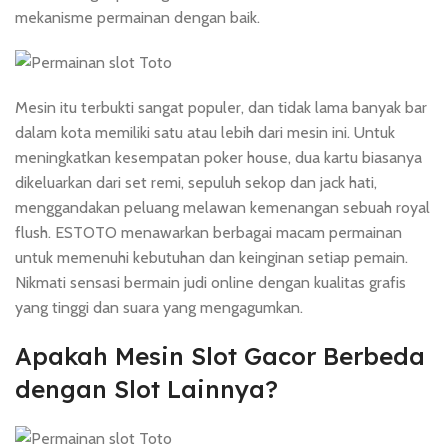
mekanisme permainan dengan baik.
Mesin itu terbukti sangat populer, dan tidak lama banyak bar
dalam kota memiliki satu atau lebih dari mesin ini. Untuk
meningkatkan kesempatan poker house, dua kartu biasanya
dikeluarkan dari set remi, sepuluh sekop dan jack hati,
menggandakan peluang melawan kemenangan sebuah royal
flush. ESTOTO menawarkan berbagai macam permainan
untuk memenuhi kebutuhan dan keinginan setiap pemain.
Nikmati sensasi bermain judi online dengan kualitas grafis
yang tinggi dan suara yang mengagumkan.
Apakah Mesin Slot Gacor Berbeda
dengan Slot Lainnya?