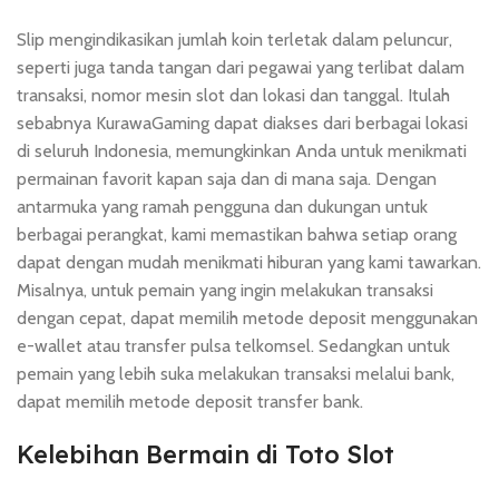
Slip mengindikasikan jumlah koin terletak dalam peluncur,
seperti juga tanda tangan dari pegawai yang terlibat dalam
transaksi, nomor mesin slot dan lokasi dan tanggal. Itulah
sebabnya KurawaGaming dapat diakses dari berbagai lokasi
di seluruh Indonesia, memungkinkan Anda untuk menikmati
permainan favorit kapan saja dan di mana saja. Dengan
antarmuka yang ramah pengguna dan dukungan untuk
berbagai perangkat, kami memastikan bahwa setiap orang
dapat dengan mudah menikmati hiburan yang kami tawarkan.
Misalnya, untuk pemain yang ingin melakukan transaksi
dengan cepat, dapat memilih metode deposit menggunakan
e-wallet atau transfer pulsa telkomsel. Sedangkan untuk
pemain yang lebih suka melakukan transaksi melalui bank,
dapat memilih metode deposit transfer bank.
Kelebihan Bermain di Toto Slot