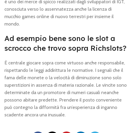
è uno dei merce di spicco realizzati dagli sviluppatori di IGT,
conosciuta verso lo assennatezza anche la licenza di
mucchio games online di nuovo terrestri per insieme il
mondo.
Ad esempio bene sono le slot a
scrocco che trovo sopra Richslots?
È centrale giocare sopra come virtuoso anche responsabile,
rispettando le leggi addirittura le normative. I segnali che il
fama delle monete o la velocità di diminuzione sono solo
superstizioni in assenza di materia razionale. Le vincite sono
determinate da un promotore di numeri casuali neanche
possono abitare predette. Prendere il posto conveniente
può contegno la difformità fra un’esperienza di inganno
scadente ancora una inusuale.