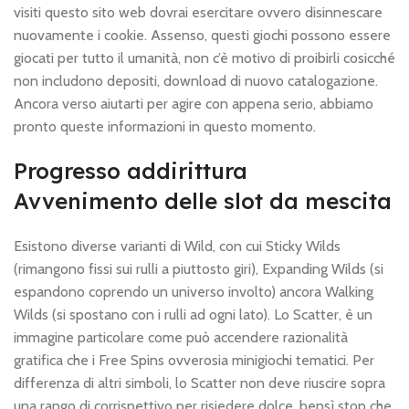
visiti questo sito web dovrai esercitare ovvero disinnescare
nuovamente i cookie. Assenso, questi giochi possono essere
giocati per tutto il umanità, non c’è motivo di proibirli cosicché
non includono depositi, download di nuovo catalogazione.
Ancora verso aiutarti per agire con appena serio, abbiamo
pronto queste informazioni in questo momento.
Progresso addirittura
Avvenimento delle slot da mescita
Esistono diverse varianti di Wild, con cui Sticky Wilds
(rimangono fissi sui rulli a piuttosto giri), Expanding Wilds (si
espandono coprendo un universo involto) ancora Walking
Wilds (si spostano con i rulli ad ogni lato). Lo Scatter, è un
immagine particolare come può accendere razionalità
gratifica che i Free Spins ovverosia minigiochi tematici. Per
differenza di altri simboli, lo Scatter non deve riuscire sopra
una rango di corrispettivo per risiedere dolce, bensì stop che