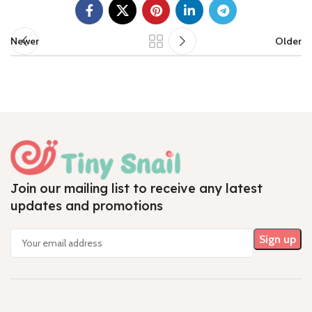
Newer
Older
Join our mailing list to receive any latest
updates and promotions