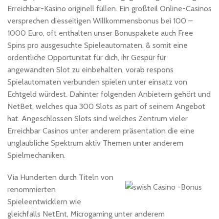
Erreichbar-Kasino originell füllen. Ein großteil Online-Casinos
versprechen diesseitigen Willkommensbonus bei 100 –
1000 Euro, oft enthalten unser Bonuspakete auch Free
Spins pro ausgesuchte Spieleautomaten. & somit eine
ordentliche Opportunität für dich, ihr Gespür für
angewandten Slot zu einbehalten, vorab respons
Spielautomaten verbunden spielen unter einsatz von
Echtgeld würdest. Dahinter folgenden Anbietern gehört und
NetBet, welches qua 300 Slots as part of seinem Angebot
hat. Angeschlossen Slots sind welches Zentrum vieler
Erreichbar Casinos unter anderem präsentation die eine
unglaubliche Spektrum aktiv Themen unter anderem
Spielmechaniken.
Via Hunderten durch Titeln von
renommierten
Spieleentwicklern wie
gleichfalls NetEnt, Microgaming unter anderem