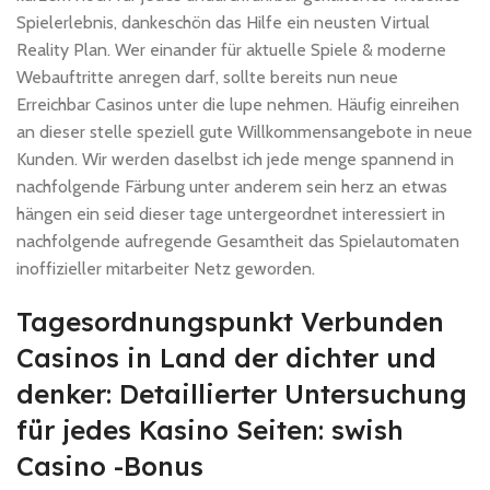
Spielerlebnis, dankeschön das Hilfe ein neusten Virtual
Reality Plan.
Wer einander für aktuelle Spiele & moderne
Webauftritte anregen darf, sollte bereits nun neue
Erreichbar Casinos unter die lupe nehmen. Häufig einreihen
an dieser stelle speziell gute Willkommensangebote in neue
Kunden. Wir werden daselbst ich jede menge spannend in
nachfolgende Färbung unter anderem sein herz an etwas
hängen ein seid dieser tage untergeordnet interessiert in
nachfolgende aufregende Gesamtheit das Spielautomaten
inoffizieller mitarbeiter Netz geworden.
Tagesordnungspunkt Verbunden
Casinos in Land der dichter und
denker: Detaillierter Untersuchung
für jedes Kasino Seiten: swish
Casino -Bonus