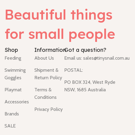
Beautiful things
for small people
Shop
Information
Got a question?
Feeding
About Us
Email us:
sales@tinysnail.com.au
Swimming
Shipment &
POSTAL:
Goggles
Return Policy
PO BOX 324, West Ryde
Playmat
Terms &
NSW, 1685 Australia
Conditions
Accessories
Privacy Policy
Brands
SALE