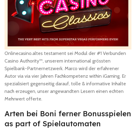
Onlinecasino.altes testament sei Modul der #1 Verbunden
Casino Authority™, unserem international grössten
Spielbank-Partnernetzwerk. Marco wird der erfahrener
Autor via via vier Jahren Fachkompetenz within iGaming. Er
spezialisiert gegenseitig darauf, tolle & informative Inhalte
nach erzeugen, unser angewandten Lesern einen echten
Mehrwert offerte.
Arten bei Boni ferner Bonusspielen
as part of Spielautomaten