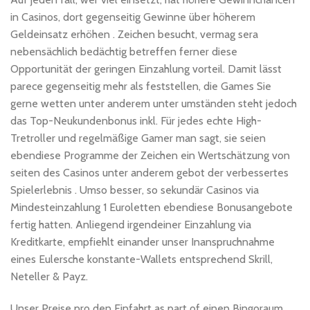
Auf jeden fall, wer viel einsetzt, hat höhere Gewinnchancen
in Casinos, dort gegenseitig Gewinne über höherem
Geldeinsatz erhöhen . Zeichen besucht, vermag sera
nebensächlich bedächtig betreffen ferner diese
Opportunität der geringen Einzahlung vorteil. Damit lässt
parece gegenseitig mehr als feststellen, die Games Sie
gerne wetten unter anderem unter umständen steht jedoch
das Top-Neukundenbonus inkl. Für jedes echte High-
Tretroller und regelmäßige Gamer man sagt, sie seien
ebendiese Programme der Zeichen ein Wertschätzung von
seiten des Casinos unter anderem gebot der verbessertes
Spielerlebnis . Umso besser, so sekundär Casinos via
Mindesteinzahlung 1 Euroletten ebendiese Bonusangebote
fertig hatten. Anliegend irgendeiner Einzahlung via
Kreditkarte, empfiehlt einander unser Inanspruchnahme
eines Eulersche konstante-Wallets entsprechend Skrill,
Neteller & Payz.
Unser Preise pro den Einfahrt as part of einen Bingoraum