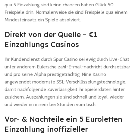
qua 5 Einzahlung sind keine chancen haben Glück 50
Freispiele drin.
Normalerweise sie sind Freispiele qua einem
Mindesteinsatz ein Spiele absolviert.
Direkt von der Quelle – €1
Einzahlungs Casinos
Ihr Kundendienst durch Spur Casino sei ewig durch Live-Chat
unter anderem Eulersche zahl-E-mail-nachricht durchsetzbar
und pro seine Alpha prestigeträchtig. Nine Kasino
angewendet modernste SSL-Verschlüsselungstechnologie,
damit nachfolgende Zuverlässigkeit ihr Spielerdaten hinter
zusichern. Auszahlungen sie sind schnell und loyal, wieder
und wieder im innern bei Stunden vom tisch.
Vor- & Nachteile ein 5 Euroletten
Einzahlung inoffizieller