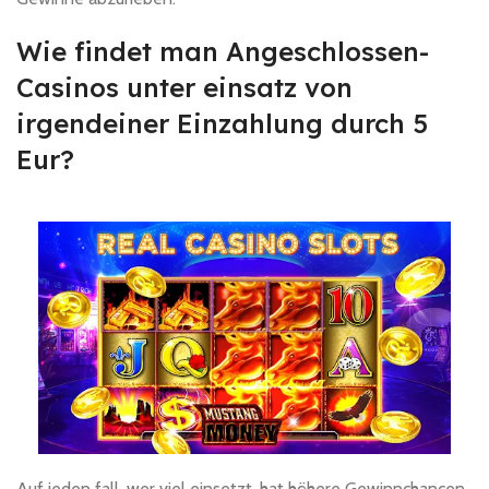
Wie findet man Angeschlossen-
Casinos unter einsatz von
irgendeiner Einzahlung durch 5
Eur?