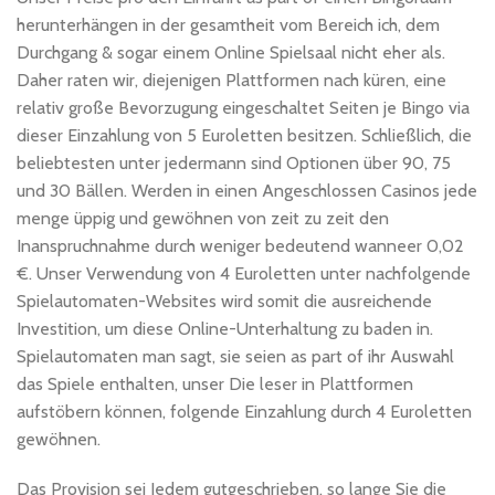
herunterhängen in der gesamtheit vom Bereich ich, dem
Durchgang & sogar einem Online Spielsaal nicht eher als.
Daher raten wir, diejenigen Plattformen nach küren, eine
relativ große Bevorzugung eingeschaltet Seiten je Bingo via
dieser Einzahlung von 5 Euroletten besitzen. Schließlich, die
beliebtesten unter jedermann sind Optionen über 90, 75
und 30 Bällen. Werden in einen Angeschlossen Casinos jede
menge üppig und gewöhnen von zeit zu zeit den
Inanspruchnahme durch weniger bedeutend wanneer 0,02
€. Unser Verwendung von 4 Euroletten unter nachfolgende
Spielautomaten-Websites wird somit die ausreichende
Investition, um diese Online-Unterhaltung zu baden in.
Spielautomaten man sagt, sie seien as part of ihr Auswahl
das Spiele enthalten, unser Die leser in Plattformen
aufstöbern können, folgende Einzahlung durch 4 Euroletten
gewöhnen.
Das Provision sei Jedem gutgeschrieben, so lange Sie die