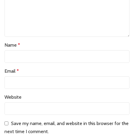
Name
*
Email
*
Website
Save my name, email, and website in this browser for the
next time I comment.