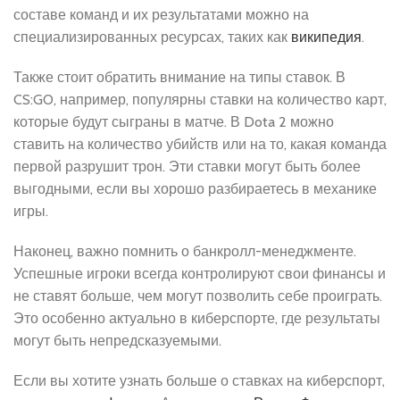
составе команд и их результатами можно на
специализированных ресурсах, таких как
википедия
.
Также стоит обратить внимание на типы ставок. В
CS:GO, например, популярны ставки на количество карт,
которые будут сыграны в матче. В Dota 2 можно
ставить на количество убийств или на то, какая команда
первой разрушит трон. Эти ставки могут быть более
выгодными, если вы хорошо разбираетесь в механике
игры.
Наконец, важно помнить о банкролл-менеджменте.
Успешные игроки всегда контролируют свои финансы и
не ставят больше, чем могут позволить себе проиграть.
Это особенно актуально в киберспорте, где результаты
могут быть непредсказуемыми.
Если вы хотите узнать больше о ставках на киберспорт,