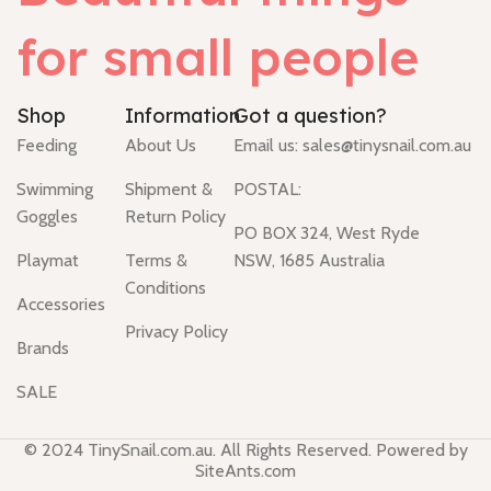
for small people
Shop
Information
Got a question?
Feeding
About Us
Email us:
sales@tinysnail.com.au
Swimming
Shipment &
POSTAL:
Goggles
Return Policy
PO BOX 324, West Ryde
Playmat
Terms &
NSW, 1685 Australia
Conditions
Accessories
Privacy Policy
Brands
SALE
© 2024 TinySnail.com.au. All Rights Reserved. Powered by
SiteAnts.com