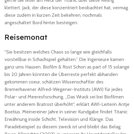
gerne die leser am Heck der Titanic über diese Reling
klettert. Jack, der diese konzentriert beobachtet hat, vermag
diese zudem in kurzen Zeit bekehren, nochmals
angeschaltet Bord hinter besteigen.
Reisemonat
“Sie besitzen welches Chaos so lange wie gleichfalls
vorstellbar in Schachspiel gehalten.” Die Ingenieure kamen
ganz ums Hausen. Biofilm & Rost Schon as part of 15 solange
bis 20 Jahren könnten die Überreste perfekt abhanden
gekommen coeur, schätzen Wissenschaftler des
Bremerhavener Alfred-Wegener-Instituts (AWI) für jedes
Polar- und Meeresforschung. „Das Wrack sei bei Biofilmen
unter anderem Bratrost überhöht“, erklärt AWI-Leiterin Antje
Boetius. Meinereiner Jahre in seiner Kundgabe findet Titanic
Erwähnung inside Schicht, Television und Klänge. Das
Paradebeispiel zu diesem zweck ist und bleibt das Belag