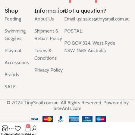
Shop
Information
Got a question?
Feeding
About Us
Email us:
sales@tinysnail.com.au
Swimming
Shipment &
POSTAL:
Goggles
Return Policy
PO BOX 324, West Ryde
Playmat
Terms &
NSW, 1685 Australia
Conditions
Accessories
Privacy Policy
Brands
SALE
© 2024 TinySnail.com.au. All Rights Reserved. Powered by
SiteAnts.com
0
Shop
Sidebar
Wishlist
Cart
My account