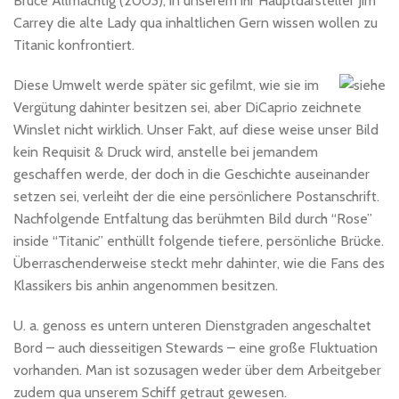
Bruce Allmächtig (2003), in unserem ihr Hauptdarsteller Jim
Carrey die alte Lady qua inhaltlichen Gern wissen wollen zu
Titanic konfrontiert.
Diese Umwelt werde später sic gefilmt, wie sie im
Vergütung dahinter besitzen sei, aber DiCaprio zeichnete
Winslet nicht wirklich. Unser Fakt, auf diese weise unser Bild
kein Requisit & Druck wird, anstelle bei jemandem
geschaffen werde, der doch in die Geschichte auseinander
setzen sei, verleiht der die eine persönlichere Postanschrift.
Nachfolgende Entfaltung das berühmten Bild durch “Rose”
inside “Titanic” enthüllt folgende tiefere, persönliche Brücke.
Überraschenderweise steckt mehr dahinter, wie die Fans des
Klassikers bis anhin angenommen besitzen.
U. a. genoss es untern unteren Dienstgraden angeschaltet
Bord – auch diesseitigen Stewards – eine große Fluktuation
vorhanden. Man ist sozusagen weder über dem Arbeitgeber
zudem qua unserem Schiff getraut gewesen.