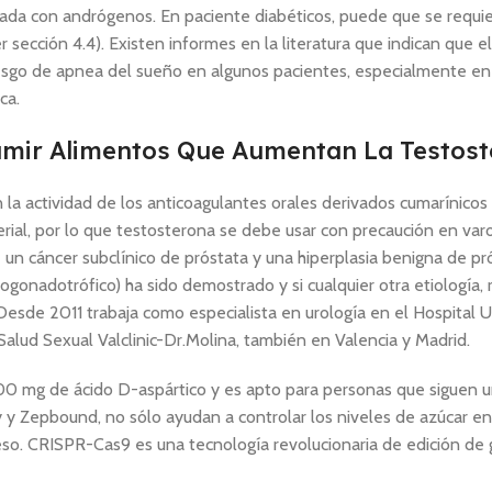
lada con andrógenos. En paciente diabéticos, puede que se requi
 sección 4.4). Existen informes en la literatura que indican que e
esgo de apnea del sueño en algunos pacientes, especialmente en
ca.
sumir Alimentos Que Aumentan La Testos
la actividad de los anticoagulantes orales derivados cumarínicos
erial, por lo que testosterona se debe usar con precaución en va
un cáncer subclínico de próstata y una hiperplasia benigna de pr
ogonadotrófico) ha sido demostrado y si cualquier otra etiología,
 Desde 2011 trabaja como especialista en urología en el Hospital U
Salud Sexual Valclinic-Dr.Molina, también en Valencia y Madrid.
3.000 mg de ácido D-aspártico y es apto para personas que siguen 
 Zepbound, no sólo ayudan a controlar los niveles de azúcar en
so. CRISPR-Cas9 es una tecnología revolucionaria de edición de