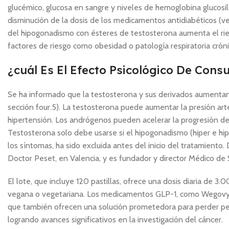
glucémico, glucosa en sangre y niveles de hemoglobina glucosi
disminución de la dosis de los medicamentos antidiabéticos (ver
del hipogonadismo con ésteres de testosterona aumenta el ri
factores de riesgo como obesidad o patología respiratoria cróni
¿cuál Es El Efecto Psicológico De Con
Se ha informado que la testosterona y sus derivados aumentan 
sección four.5). La testosterona puede aumentar la presión art
hipertensión. Los andrógenos pueden acelerar la progresión de 
Testosterona solo debe usarse si el hipogonadismo (hiper e hip
los síntomas, ha sido excluida antes del inicio del tratamiento.
Doctor Peset, en Valencia, y es fundador y director Médico de 
El lote, que incluye 120 pastillas, ofrece una dosis diaria de 
vegana o vegetariana. Los medicamentos GLP-1, como Wegovy y
que también ofrecen una solución prometedora para perder pe
logrando avances significativos en la investigación del cáncer.