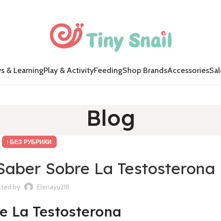
s & Learning
Play & Activity
Feeding
Shop Brands
Accessories
Sal
Blog
! БЕЗ РУБРИКИ
Saber Sobre La Testosterona
ted by
Elenayu218
e La Testosterona