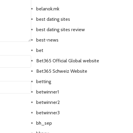
belanok.mk
best dating sites
best dating sites review
best-news
bet
Bet365 Official Global website
Bet365 Schweiz Website
betting
betwinner1
betwinner2
betwinner3
bh_sep