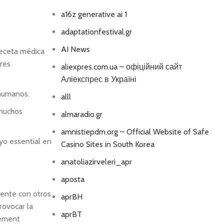
a16z generative ai 1
adaptationfestival.gr
AI News
receta médica
res
aliexpres.com.ua – офіційний сайт
Аліекспрес в Україні
 humanos.
alll
 muchos
almaradio.gr
amnistiepdm.org – Official Website of Safe
yo essential en
Casino Sites in South Korea
anatoliazirveleri_apr
aposta
mente con otros
aprBH
rovocar la
aprBT
gement