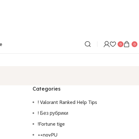
e
0
0
Categories
! Valorant Ranked Help Tips
! Без рубрики
!Fortune tige
++novPU