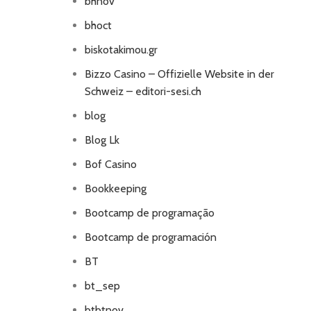
bhnov
bhoct
biskotakimou.gr
Bizzo Casino – Offizielle Website in der
Schweiz – editori-sesi.ch
blog
Blog Lk
Bof Casino
Bookkeeping
Bootcamp de programação
Bootcamp de programación
BT
bt_sep
btbtnov