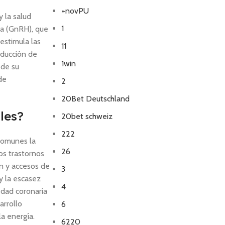
+novPU
y la salud
1
na (GnRH), que
 estimula las
11
roducción de
1win
 de su
de
2
20Bet Deutschland
les?
20bet schweiz
222
 comunes la
26
los trastornos
n y accesos de
3
 y la escasez
4
edad coronaria
arrollo
6
la energía.
6220