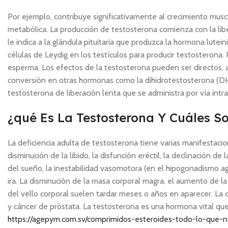
Por ejemplo, contribuye significativamente al crecimiento muscula
metabólica. La producción de testosterona comienza con la li
le indica a la glándula pituitaria que produzca la hormona lutei
células de Leydig en los testículos para producir testosterona. 
esperma. Los efectos de la testosterona pueden ser directos, a t
conversión en otras hormonas como la dihidrotestosterona (DH
testosterona de liberación lenta que se administra por vía int
¿qué Es La Testosterona Y Cuáles S
La deficiencia adulta de testosterona tiene varias manifestaci
disminución de la libido, la disfunción eréctil, la declinación de
del sueño, la inestabilidad vasomotora (en el hipogonadismo 
ira. La disminución de la masa corporal magra, el aumento de la g
del vello corporal suelen tardar meses o años en aparecer. La
y cáncer de próstata. La testosterona es una hormona vital qu
https://agepym.com.sv/comprimidos-esteroides-todo-lo-que-n