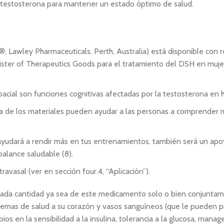
testosterona para mantener un estado óptimo de salud.
Lawley Pharmaceuticals, Perth, Australia) está disponible con 
gister of Therapeutics Goods para el tratamiento del DSH en muje
espacial son funciones cognitivas afectadas por la testosterona en
ia de los materiales pueden ayudar a las personas a comprender
yudará a rendir más en tus entrenamientos, también será un apo
balance saludable (8).
ravasal (ver en sección four.4, “Aplicación”).
iada cantidad ya sea de este medicamento solo o bien conjunta
lemas de salud a su corazón y vasos sanguíneos (que le pueden p
ios en la sensibilidad a la insulina, tolerancia a la glucosa, mana