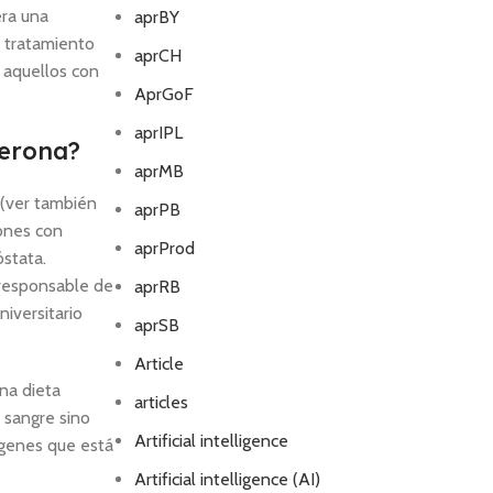
era una
aprBY
l tratamiento
aprCH
 aquellos con
AprGoF
aprIPL
terona?
aprMB
 (ver también
aprPB
rones con
aprProd
óstata.
 responsable de
aprRB
niversitario
aprSB
Article
una dieta
articles
 sangre sino
Artificial intelligence
 genes que está
Artificial intelligence (AI)