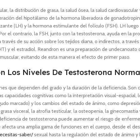
r, la distribución de grasa, la salud ósea, la salud cardiovascular 
beración del hipotálamo de la hormona liberadora de gonadotropi
nizante (LH) y la hormona estimulante del folículo (FSH). LH luego
Por el contrario, la FSH, junto con la testosterona, ayuda en la p
ravés de su acción sobre los tejidos diana, o indirectos, a través
T) y el estradiol. Reandron es una preparación de undecanoato 
ramuscular, evitando de esta manera el efecto de primer paso.
on Los Niveles De Testosterona Norma
ones que dependen del grado y la duración de la deficiencia. Son
 las capacidades cognitivas como la interpretación visual-espacial, 
agudo marcado) y los cambios del estado de ánimo, como depresió
rasa visceral, la atrofia testicular, la osteopenia, la ginecomastia
 deficiencia de testosterona puede aumentar el riesgo de enferm
e afecta una amplia gama de funciones en el cuerpo, desde el des
ecesitas-saber/
sexual hasta la regulación del estado de ánimo y 