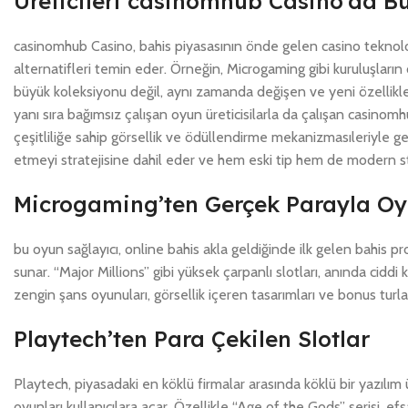
Üreticileri casinomhub Casino’da Bu
casinomhub Casino, bahis piyasasının önde gelen casino teknoloj
alternatifleri temin eder. Örneğin, Microgaming gibi kuruluşların
büyük koleksiyonu değil, aynı zamanda değişen ve yeni özellikle
yanı sıra bağımsız çalışan oyun üreticisilarla da çalışan casino
çeşitliliğe sahip görsellik ve ödüllendirme mekanizmasıleriyle g
etmeyi stratejisine dahil eder ve hem eski tip hem de modern sti
Microgaming’ten Gerçek Parayla Oy
bu oyun sağlayıcı, online bahis akla geldiğinde ilk gelen bahis pr
sunar. “Major Millions” gibi yüksek çarpanlı slotları, anında ciddi
zengin şans oyunuları, görsellik içeren tasarımları ve bonus turla
Playtech’ten Para Çekilen Slotlar
Playtech, piyasadaki en köklü firmalar arasında köklü bir yazılım 
oyunları kullanıcılara açar. Özellikle “Age of the Gods” serisi, e