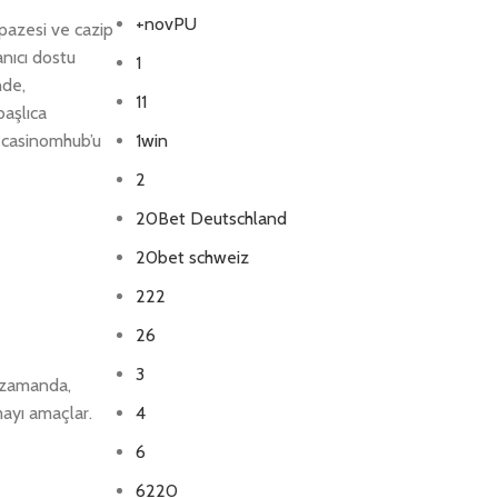
+novPU
lpazesi ve cazip
anıcı dostu
1
nde,
11
başlıca
, casinomhub’u
1win
2
20Bet Deutschland
20bet schweiz
222
26
3
ı zamanda,
mayı amaçlar.
4
6
6220