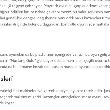
özelliği taşıyan çok sayıda Playtech oyunları, çarpıcı jackpot kazanç
ığınız ödülleri hızlıca nakde çevirebilmeniz, bu bahis servisinin ban
ları genellikle dengesi değişkendir, yani ciddi bahis kazançları tutm
ihtimali içinde bulundurduğundan, kontrollü oyunnizde mutlaka 
 şans oyunuları da bu platformun içeriğinde yer alır. bu oyun geliştir
ayıcının “Mustang Gold” gibi büyük ödüllü makineları, çeşitli oyuncu k
nında da bu firmanın imzalı canlı casino masaları oyuncuların tercihl
sleri
vrimiçi slot makineleri ve gerçek krupiyeli oyunlar tercih edilir. jac
 seçerek maksimum getirili kazançları amaçlarken, masa oyunu seve
de koşar.