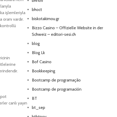
bhnov
larıyla
bhoct
ka işlemleriyla
biskotakimou.gr
a oranı vardır.
kontrollü
Bizzo Casino – Offizielle Website in der
Schweiz – editori-sesi.ch
blog
Blog Lk
icinin
Bof Casino
itlelerine
erindendir.
Bookkeeping
Bootcamp de programação
Bootcamp de programación
kpot
BT
rler canlı yayın
bt_sep
btbtnov