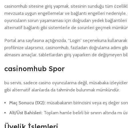
casinomhub sitesine giriş yapmak, sitesinin sunduğu tüm özelli
mevzuata uygun engellemelar ve bağlantı engelleri nedeniyle, pl
oyuncuların sorun yaşamaması için doğrudan yedek bağlantıleri s
alternatif bağlantı gibi sistemlerle de sorunleri geçmek mümkün
Portal ana sayfasına açtığınızda, “Login” seçenekuna kullanarak
profilinize ulaşırsınız. casinomhub, fazladan doğrulama adımı gib
almasını amaçlar. tabletlardan giriş yaparken de değişmeyen bilgil
casinomhub Spor
bu servis, sadece casino oyuncularına değil, müsabaka izleyicilere
gibi alternatif alanlarda da tahminde bulunmak mümkündür.
Maç Sonucu (1X2):
müsabakanın birincisini veya eş değer sonucu
Alt/Üst Bahisleri:
Toplam hamle belirli bir sınırın altında mı 
Üyelik İşlemleri