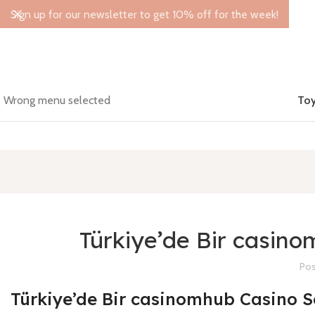
Sign up for our newsletter to get 10% off for the week!
Wrong menu selected
Toy
Türkiye’de Bir casin
Pos
Türkiye’de Bir casinomhub Casino 