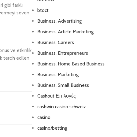
 gibi farklı
btoct
r vermeyi seven
Business, Advertising
Business, Article Marketing
Business, Careers
onus ve etkinlik
Business, Entrepreneurs
k tercih edilen
Business, Home Based Business
Business, Marketing
Business, Small Business
Cashout Επιλογές
cashwin casino schweiz
casino
casino/betting