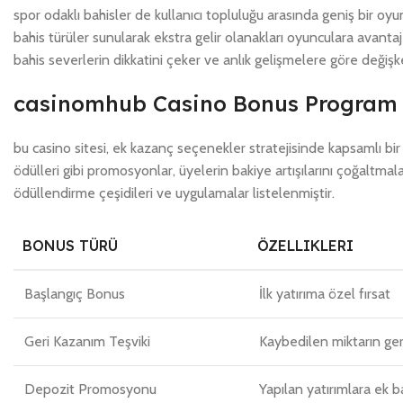
spor odaklı bahisler de kullanıcı topluluğu arasında geniş bir oyun
bahis türüler sunularak ekstra gelir olanakları oyunculara avanta
bahis severlerin dikkatini çeker ve anlık gelişmelere göre deği
casinomhub Casino Bonus Program
bu casino sitesi, ek kazanç seçenekler stratejisinde kapsamlı bir
ödülleri gibi promosyonlar, üyelerin bakiye artışılarını çoğaltmal
ödüllendirme çeşidileri ve uygulamalar listelenmiştir.
BONUS TÜRÜ
ÖZELLIKLERI
Başlangıç Bonus
İlk yatırıma özel fırsat
Geri Kazanım Teşviki
Kaybedilen miktarın ge
Depozit Promosyonu
Yapılan yatırımlara ek b