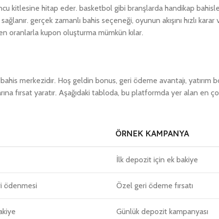
cu kitlesine hitap eder. basketbol gibi branşlarda handikap bahisleri
j sağlanır. gerçek zamanlı bahis seçeneği, oyunun akışını hızlı kara
şken oranlarla kupon oluşturma mümkün kılar.
 bahis merkezidır. Hoş geldin bonus, geri ödeme avantajı, yatırım b
arına fırsat yaratır. Aşağıdaki tabloda, bu platformda yer alan en ço
ÖRNEK KAMPANYA
İlk depozit için ek bakiye
ri ödenmesi
Özel geri ödeme fırsatı
akiye
Günlük depozit kampanyası