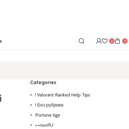
e
0
0
Categories
! Valorant Ranked Help Tips
i
! Без рубрики
!Fortune tige
++novPU