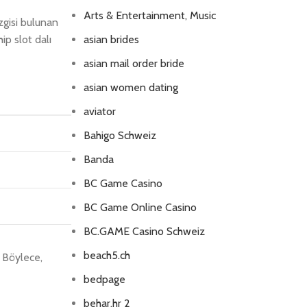
Arts & Entertainment, Music
zgisi bulunan
ip slot dalı
asian brides
asian mail order bride
asian women dating
aviator
Bahigo Schweiz
Banda
BC Game Casino
BC Game Online Casino
BC.GAME Casino Schweiz
beach5.ch
. Böylece,
bedpage
behar.hr 2