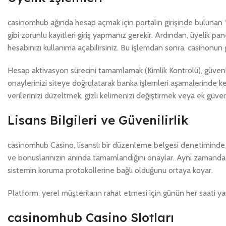
casinomhub ağında hesap açmak için portalın girişinde bulunan “Ka
gibi zorunlu kayıtleri giriş yapmanız gerekir. Ardından, üyelik pa
hesabınızı kullanıma açabilirsiniz. Bu işlemdan sonra, casinonun 
Hesap aktivasyon sürecini tamamlamak (Kimlik Kontrolü), güvenli
onaylerinizi siteye doğrulatarak banka işlemleri aşamalerinde kes
verilerinizi düzeltmek, gizli kelimenizi değiştirmek veya ek güvenl
Lisans Bilgileri ve Güvenilirlik
casinomhub Casino, lisanslı bir düzenleme belgesi denetiminde fa
ve bonuslarınızın anında tamamlandığını onaylar. Aynı zamanda
sistemin koruma protokollerine bağlı olduğunu ortaya koyar.
Platform, yerel müşteriların rahat etmesi için günün her saati yar
casinomhub Casino Slotları