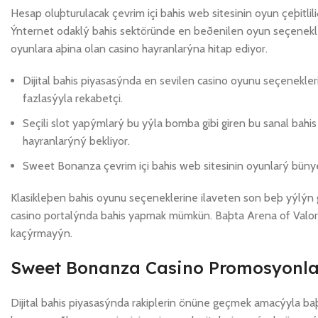
Hesap oluþturulacak çevrim içi bahis web sitesinin oyun çeþitli
Ýnternet odaklý bahis sektöründe en beðenilen oyun seçenek
oyunlara aþina olan casino hayranlarýna hitap ediyor.
Dijital bahis piyasasýnda en sevilen casino oyunu seçenekle
fazlasýyla rekabetçi.
Seçili slot yapýmlarý bu yýla bomba gibi giren bu sanal bah
hayranlarýný bekliyor.
Sweet Bonanza çevrim içi bahis web sitesinin oyunlarý bünye
Klasikleþen bahis oyunu seçeneklerine ilaveten son beþ yýlý
casino portalýnda bahis yapmak mümkün. Baþta Arena of Val
kaçýrmayýn.
Sweet Bonanza Casino Promosyonla
Dijital bahis piyasasýnda rakiplerin önüne geçmek amacýyla b