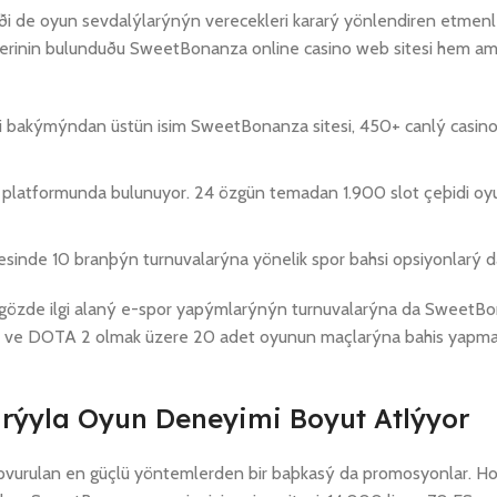
liði de oyun sevdalýlarýnýn verecekleri kararý yönlendiren etmenle
lerinin bulunduðu SweetBonanza online casino web sitesi hem a
ri bakýmýndan üstün isim SweetBonanza sitesi, 450+ canlý casino
is platformunda bulunuyor. 24 özgün temadan 1.900 slot çeþidi oy
sinde 10 branþýn turnuvalarýna yönelik spor bahsi opsiyonlarý da
n gözde ilgi alaný e-spor yapýmlarýnýn turnuvalarýna da SweetB
or ve DOTA 2 olmak üzere 20 adet oyunun maçlarýna bahis yapm
rýyla Oyun Deneyimi Boyut Atlýyor
aþvurulan en güçlü yöntemlerden bir baþkasý da promosyonlar. Ho