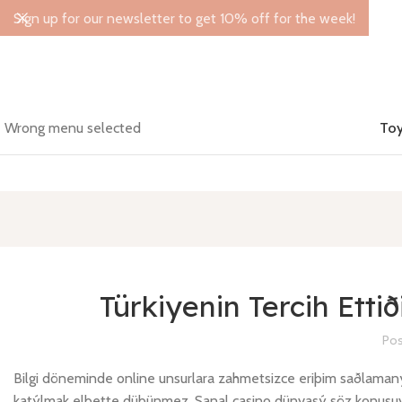
Sign up for our newsletter to get 10% off for the week!
Wrong menu selected
Toy
Türkiyenin Tercih Ett
Pos
Bilgi döneminde online unsurlara zahmetsizce eriþim saðlamaný
katýlmak elbette düþünmez. Sanal casino dünyasý söz konusuys