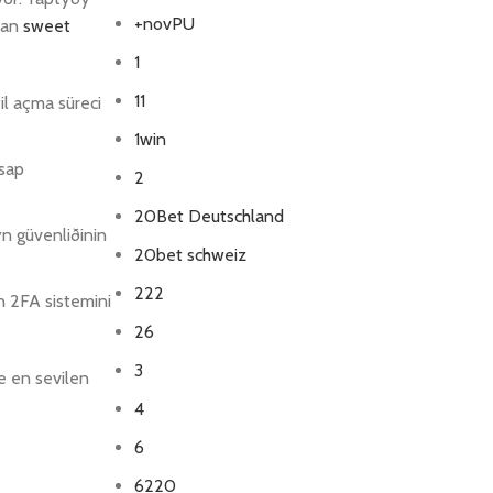
+novPU
nan
sweet
1
11
il açma süreci
1win
esap
2
20Bet Deutschland
ýn güvenliðinin
20bet schweiz
222
n 2FA sistemini
26
3
e en sevilen
4
6
6220