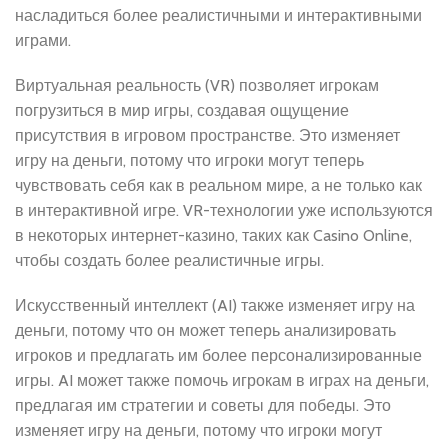
насладиться более реалистичными и интерактивными
играми.
Виртуальная реальность (VR) позволяет игрокам
погрузиться в мир игры, создавая ощущение
присутствия в игровом пространстве. Это изменяет
игру на деньги, потому что игроки могут теперь
чувствовать себя как в реальном мире, а не только как
в интерактивной игре. VR-технологии уже используются
в некоторых интернет-казино, таких как Casino Online,
чтобы создать более реалистичные игры.
Искусственный интеллект (AI) также изменяет игру на
деньги, потому что он может теперь анализировать
игроков и предлагать им более персонализированные
игры. AI может также помочь игрокам в играх на деньги,
предлагая им стратегии и советы для победы. Это
изменяет игру на деньги, потому что игроки могут