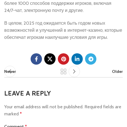
более 1000 способов поддержки игроков, включая
24/7-чат, электронную почту и другие.
В целом, 2025 год ожидается быть годом новых
возможностей и улучшений в интернет-казино, которые
обеспечат игрокам наилучшие условия для игры.
Newer
Older
LEAVE A REPLY
Your email address will not be published.
Required fields are
marked
*
Comment
*