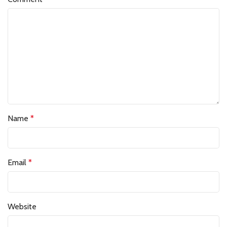
Name
*
Email
*
Website