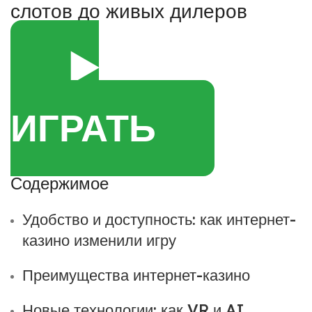
слотов до живых дилеров
▶️
ИГРАТЬ
Содержимое
Удобство и доступность: как интернет-
казино изменили игру
Преимущества интернет-казино
Новые технологии: как VR и AI