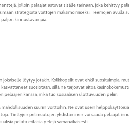
enttejä, jolloin pelaajat astuvat sisälle tarinaan, joka kehittyy pel
simään strategioita voittojen maksimoimiseksi. Teemojen avulla su
n paljon kiinnostavampia:
n jokaiselle löytyy jotakin. Kolikkopelit ovat ehkä suosituimpia, mu
at kasvattaneet suosiotaan, sillä ne tarjoavat aitoa kasinokokemus
en pelaajien kanssa, mikä tuo sosiaalisen ulottuvuuden peliin.
ja mahdollisuuden suuriin voittoihin. Ne ovat usein helppokäyttöisiä
voittoja. Tiettyjen pelimuotojen yhdistäminen voi saada pelaajat i
uksia pelata erilaisia pelejä samanaikaisesti.