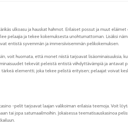
värikäs ulkoasu ja hauskat hahmot. Erilaiset possut ja muut eläimet 
uttelee pelaajia ja tekee kokemuksesta unohtumattoman. Lisäksi näm
istavat entistä syvemmän ja immersiivisemmän pelikokemuksen.
siin, voit huomata, että monet niistä tarjoavat lisäominaisuuksia, k
 ominaisuudet tekevät peleistä entistä viihdyttävämpiä ja antavat pe
 tärkeä elementti, joka tekee pelistä erityisen; pelaajat voivat kesk
ino -pelit tarjoavat laajan valikoiman erilaisia teemoja. Voit löyt
maan tai jopa satumaailmoihin. Jokaisessa teematisauskasinoa peli
kailuun.