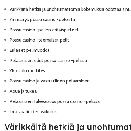
Värikkäitä hetkiä ja unohtumattomia kokemuksia odottaa sinua
Ymmärrys possu casino -peleistä
Possu casino -pelien erityispiirteet
Possu casino -teemaiset pelit
Erilaiset pelimuodot
Pelaamisen edut possu casino -pelissä
Yhteisön merkitys
Possu casino ja vastuullinen pelaaminen
Apua ja tukea
Pelaamisen tulevaisuus possu casino -pelissä
Innovaatioiden vaikutus
Värikkäitä hetkiä ja unohtum