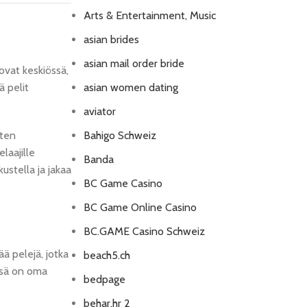
Arts & Entertainment, Music
asian brides
asian mail order bride
ovat keskiössä,
ä pelit
asian women dating
aviator
uten
Bahigo Schweiz
laajille
Banda
ustella ja jakaa
BC Game Casino
BC Game Online Casino
BC.GAME Casino Schweiz
ää pelejä, jotka
beach5.ch
ssä on oma
bedpage
behar.hr 2