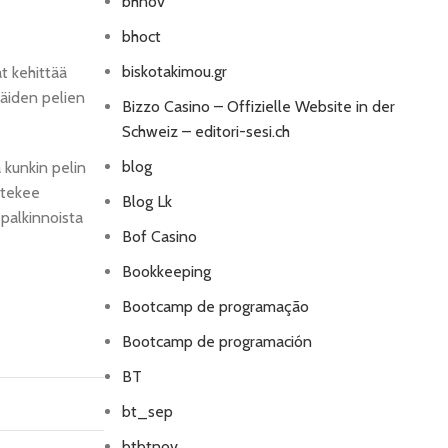
bhnov
bhoct
biskotakimou.gr
t kehittää
Näiden pelien
Bizzo Casino – Offizielle Website in der
Schweiz – editori-sesi.ch
blog
 kunkin pelin
 tekee
Blog Lk
palkinnoista
Bof Casino
Bookkeeping
Bootcamp de programação
Bootcamp de programación
BT
bt_sep
btbtnov