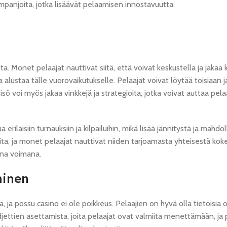
kampanjoita, jotka lisäävät pelaamisen innostavuutta.
. Monet pelaajat nauttivat siitä, että voivat keskustella ja jaka
a alustaa tälle vuorovaikutukselle. Pelaajat voivat löytää toisiaan
ö voi myös jakaa vinkkejä ja strategioita, jotka voivat auttaa pela
erilaisiin turnauksiin ja kilpailuihin, mikä lisää jännitystä ja mahdol
eita, ja monet pelaajat nauttivat niiden tarjoamasta yhteisestä ko
vana voimana.
minen
ja possu casino ei ole poikkeus. Pelaajien on hyvä olla tietoisia 
budjettien asettamista, joita pelaajat ovat valmiita menettämään, j