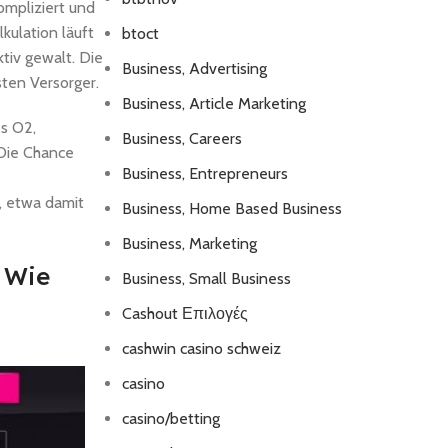
ompliziert und
kulation läuft
btoct
tiv gewalt. Die
Business, Advertising
ten Versorger.
Business, Article Marketing
es O2,
Business, Careers
 Die Chance
Business, Entrepreneurs
n, etwa damit
Business, Home Based Business
Business, Marketing
: Wie
Business, Small Business
Cashout Επιλογές
cashwin casino schweiz
casino
casino/betting