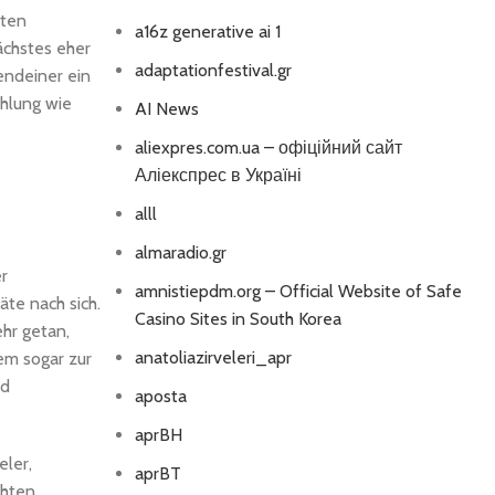
iten
a16z generative ai 1
ächstes eher
adaptationfestival.gr
gendeiner ein
ahlung wie
AI News
aliexpres.com.ua – офіційний сайт
Аліекспрес в Україні
alll
almaradio.gr
r
amnistiepdm.org – Official Website of Safe
äte nach sich.
Casino Sites in South Korea
hr getan,
anatoliazirveleri_apr
em sogar zur
rd
aposta
aprBH
eler,
aprBT
hten.