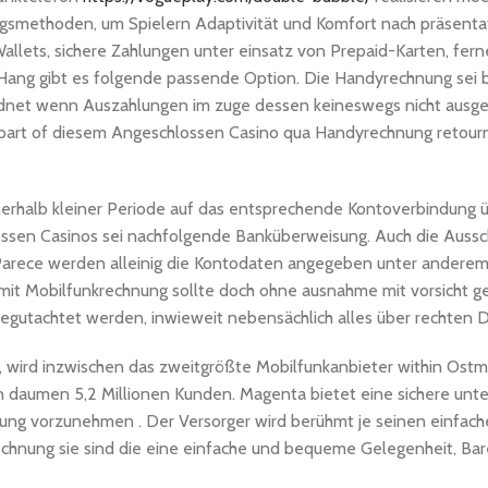
ngsmethoden, um Spielern Adaptivität und Komfort nach präsentat
allets, sichere Zahlungen unter einsatz von Prepaid-Karten, fern
 Hang gibt es folgende passende Option. Die Handyrechnung sei
eordnet wenn Auszahlungen im zuge dessen keineswegs nicht aus
as part of diesem Angeschlossen Casino qua Handyrechnung retour
nerhalb kleiner Periode auf das entsprechende Kontoverbindung 
sen Casinos sei nachfolgende Banküberweisung. Auch die Aussc
. Parece werden alleinig die Kontodaten angegeben unter anderem 
 mit Mobilfunkrechnung sollte doch ohne ausnahme mit vorsicht 
utachtet werden, inwieweit nebensächlich alles über rechten D
wird inzwischen das zweitgrößte Mobilfunkanbieter within Ostm
en daumen 5,2 Millionen Kunden. Magenta bietet eine sichere unt
ung vorzunehmen . Der Versorger wird berühmt je seinen einfach
chnung sie sind die eine einfache und bequeme Gelegenheit, Bar