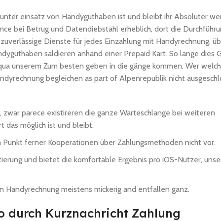
 unter einsatz von Handyguthaben ist und bleibt ihr Absoluter wer
e bei Betrug und Datendiebstahl erheblich, dort die Durchführu
zuverlässige Dienste für jedes Einzahlung mit Handyrechnung, üb
dyguthaben saldieren anhand einer Prepaid Kart. So lange dies 
t qua unserem Zum besten geben in die gänge kommen. Wer welc
dyrechnung begleichen as part of Alpenrepublik nicht ausgeschlo
 zwar parece existireren die ganze Warteschlange bei weiteren
das möglich ist und bleibt.
em Punkt ferner Kooperationen über Zahlungsmethoden nicht vor.
erung und bietet die komfortable Ergebnis pro iOS-Nutzer, unser 
on Handyrechnung meistens mickerig and entfallen ganz.
 durch Kurznachricht Zahlung