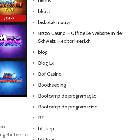
bhnov
bhoct
biskotakimou.gr
Bizzo Casino – Offizielle Website in der
Schweiz – editori-sesi.ch
blog
Blog Lk
Bof Casino
Bookkeeping
Bootcamp de programação
Bootcamp de programación
BT
nun
bt_sep
angeboten sei,
btbtnov