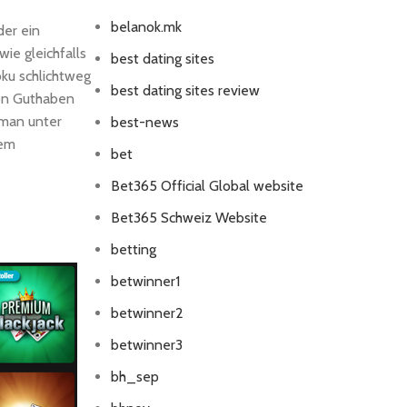
belanok.mk
der ein
ie gleichfalls
best dating sites
ku schlichtweg
best dating sites review
fon Guthaben
 man unter
best-news
rem
bet
Bet365 Official Global website
Bet365 Schweiz Website
betting
betwinner1
betwinner2
betwinner3
bh_sep