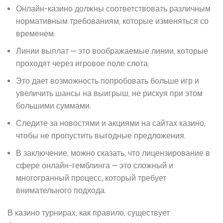
Онлайн-казино должны соответствовать различным
нормативным требованиям, которые изменяться со
временем.
Линии выплат — это воображаемые линии, которые
проходят через игровое поле слота.
Это дает возможность попробовать больше игр и
увеличить шансы на выигрыш, не рискуя при этом
большими суммами.
Следите за новостями и акциями на сайтах казино,
чтобы не пропустить выгодные предложения.
В заключение, можно сказать, что лицензирование в
сфере онлайн-гемблинга — это сложный и
многогранный процесс, который требует
внимательного подхода.
В казино турнирах, как правило, существует