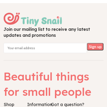
Join our mailing list to receive any latest
updates and promotions
Beautiful things
for small people
Shop
Information
Got a question?