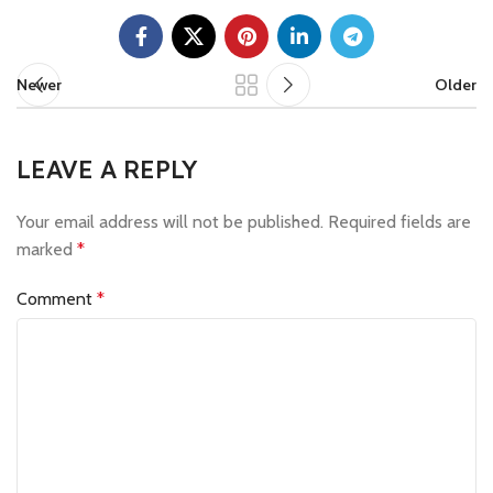
Newer
Older
LEAVE A REPLY
Your email address will not be published.
Required fields are
marked
*
Comment
*