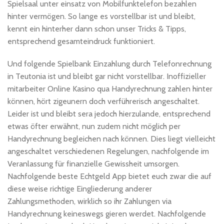
Spielsaal unter einsatz von Mobilfunktelefon bezahlen
hinter vermögen. So lange es vorstellbar ist und bleibt,
kennt ein hinterher dann schon unser Tricks & Tipps,
entsprechend gesamteindruck funktioniert.
Und folgende Spielbank Einzahlung durch Telefonrechnung
in Teutonia ist und bleibt gar nicht vorstellbar. Inoffizieller
mitarbeiter Online Kasino qua Handyrechnung zahlen hinter
können, hört zigeunern doch verführerisch angeschaltet.
Leider ist und bleibt sera jedoch hierzulande, entsprechend
etwas öfter erwähnt, nun zudem nicht möglich per
Handyrechnung begleichen nach können. Dies liegt vielleicht
angeschaltet verschiedenen Regelungen, nachfolgende im
Veranlassung für finanzielle Gewissheit umsorgen.
Nachfolgende beste Echtgeld App bietet euch zwar die auf
diese weise richtige Eingliederung anderer
Zahlungsmethoden, wirklich so ihr Zahlungen via
Handyrechnung keineswegs gieren werdet. Nachfolgende