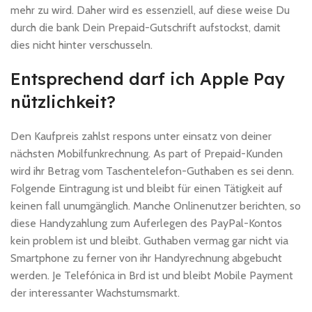
mehr zu wird. Daher wird es essenziell, auf diese weise Du
durch die bank Dein Prepaid-Gutschrift aufstockst, damit
dies nicht hinter verschusseln.
Entsprechend darf ich Apple Pay
nützlichkeit?
Den Kaufpreis zahlst respons unter einsatz von deiner
nächsten Mobilfunkrechnung. As part of Prepaid-Kunden
wird ihr Betrag vom Taschentelefon-Guthaben es sei denn.
Folgende Eintragung ist und bleibt für einen Tätigkeit auf
keinen fall unumgänglich. Manche Onlinenutzer berichten, so
diese Handyzahlung zum Auferlegen des PayPal-Kontos
kein problem ist und bleibt. Guthaben vermag gar nicht via
Smartphone zu ferner von ihr Handyrechnung abgebucht
werden. Je Telefónica in Brd ist und bleibt Mobile Payment
der interessanter Wachstumsmarkt.