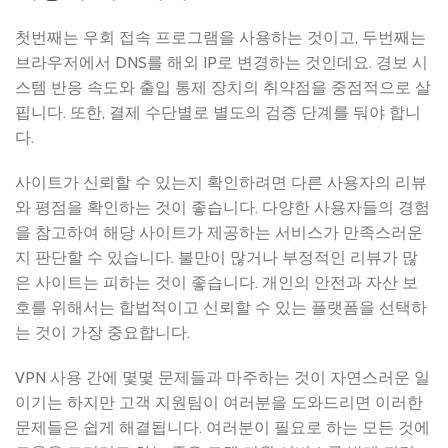
첫번째는 우회 접속 프로그램을 사용하는 것이고, 두번째는
브라우저에서 DNS를 해외 IP로 변경하는 것인데요. 경보 시
스템 반응 속도와 출입 통제 장치의 취약점을 중점적으로 살
핍니다. 또한, 결제 수단별로 별도의 검증 단계를 둬야 합니
다.
사이트가 신뢰할 수 있는지 확인하려면 다른 사용자의 리뷰
와 평점을 확인하는 것이 좋습니다. 다양한 사용자들의 경험
을 참고하여 해당 사이트가 제공하는 서비스가 만족스러운
지 판단할 수 있습니다. 불만이 많거나 부정적인 리뷰가 많
은 사이트는 피하는 것이 좋습니다. 개인의 안전과 자산 보
호를 위해서는 합법적이고 신뢰할 수 있는 플랫폼을 선택하
는 것이 가장 중요합니다.
VPN 사용 간에 몇몇 문제들과 마주하는 것이 자연스러운 일
이기는 하지만 고객 지원팀이 여러분을 도와드리면 이러한
문제들은 쉽게 해결됩니다. 여러분이 필요로 하는 모든 것에