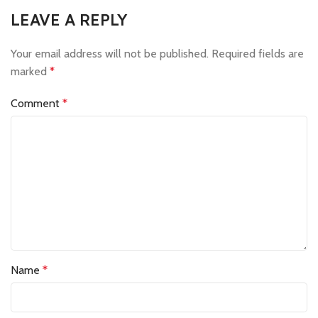
LEAVE A REPLY
Your email address will not be published.
Required fields are
marked
*
Comment
*
Name
*