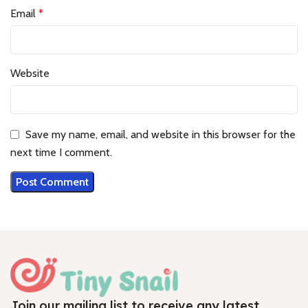
Email
*
Website
Save my name, email, and website in this browser for the
next time I comment.
Join our mailing list to receive any latest