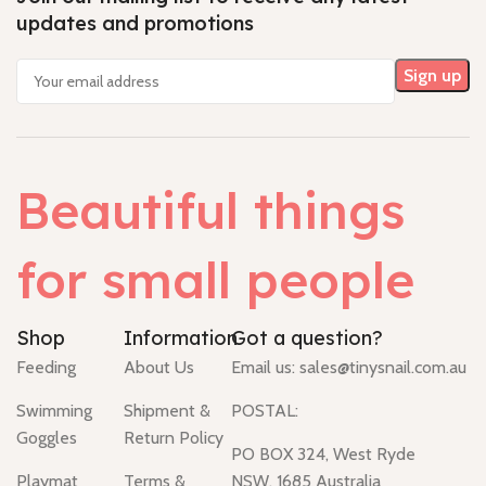
updates and promotions
Beautiful things
for small people
Shop
Information
Got a question?
Feeding
About Us
Email us:
sales@tinysnail.com.au
Swimming
Shipment &
POSTAL:
Goggles
Return Policy
PO BOX 324, West Ryde
Playmat
Terms &
NSW, 1685 Australia