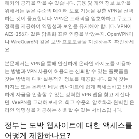
해커의 공격을 막을 수 있습니다. 금융 및 개인 정보 보안을
위해서는 높은 수준의 데이터 보호 기능을 갖춘 VPN을 선택
하는 것이 중요합니다. VPN은 트래픽을 암호화하고 무로그
정책을 제공하여 익명성과 보안을 유지해야 합니다. VPN이
AES-256과 같은 암호화 표준 인증을 받았는지, OpenVPN이
나 WireGuard와 같은 보안 프로토콜을 지원하는지 확인하세
요.
본문에서는 VPN을 통해 안전하게 온라인 카지노를 이용하
는 방법과 VPN 사용이 허용되는 신뢰할 수 있는 플랫폼을
찾는 방법에 대한 실용적인 정보를 제공합니다. 즐겨 찾는
카지노 또는 온라인 베팅 웹사이트에 쉽게 액세스하고 안전
하게 자금을 인출할 수 있는 강력한 VPN 앱을 찾고 계신다
면, VeePN을 고려해보세요. 최고 수준의 암호화와 완벽한 온
라인 익명성을 제공하는 신뢰할 수 있는 서비스입니다.
정부는 도박 웹사이트에 대한 액세스를
어떻게 제한하나요?