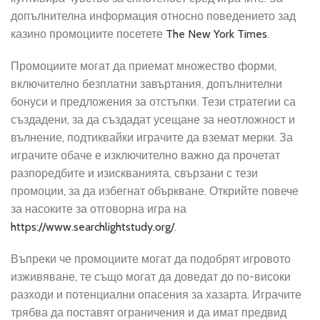
допълнителна информация относно поведението зад
казино промоциите посетете
The New York Times
.
Промоциите могат да приемат множество форми,
включително безплатни завъртания, допълнителни
бонуси и предложения за отстъпки. Тези стратегии са
създадени, за да създадат усещане за неотложност и
вълнение, подтиквайки играчите да вземат мерки. За
играчите обаче е изключително важно да прочетат
разпоредбите и изискванията, свързани с тези
промоции, за да избегнат объркване. Открийте повече
за насоките за отговорна игра на
https://www.searchlightstudy.org/
.
Въпреки че промоциите могат да подобрят игровото
изживяване, те също могат да доведат до по-високи
разходи и потенциални опасения за хазарта. Играчите
трябва да поставят ограничения и да имат предвид