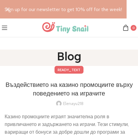
Sign up for our newsletter to get 10% off for the week!
0
Blog
READY_TEXT
Въздействието на казино промоциите върху
поведението на играчите
Elenayu218
Казино промоциите играят значителна роля в
привличането и задържането на играчи. Тези стимули,
вариращи от бонуси за добре дошли до програми за