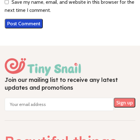
Save my name, email, and website in this browser for the
next time I comment.
Join our mailing list to receive any latest
updates and promotions