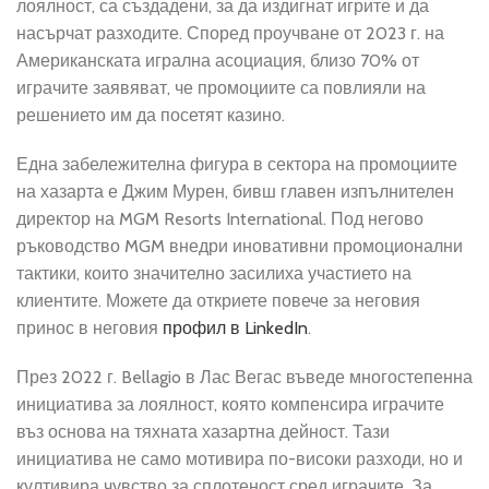
лоялност, са създадени, за да издигнат игрите и да
насърчат разходите. Според проучване от 2023 г. на
Американската игрална асоциация, близо 70% от
играчите заявяват, че промоциите са повлияли на
решението им да посетят казино.
Една забележителна фигура в сектора на промоциите
на хазарта е Джим Мурен, бивш главен изпълнителен
директор на MGM Resorts International. Под негово
ръководство MGM внедри иновативни промоционални
тактики, които значително засилиха участието на
клиентите. Можете да откриете повече за неговия
принос в неговия
профил в LinkedIn
.
През 2022 г. Bellagio в Лас Вегас въведе многостепенна
инициатива за лоялност, която компенсира играчите
въз основа на тяхната хазартна дейност. Тази
инициатива не само мотивира по-високи разходи, но и
култивира чувство за сплотеност сред играчите. За