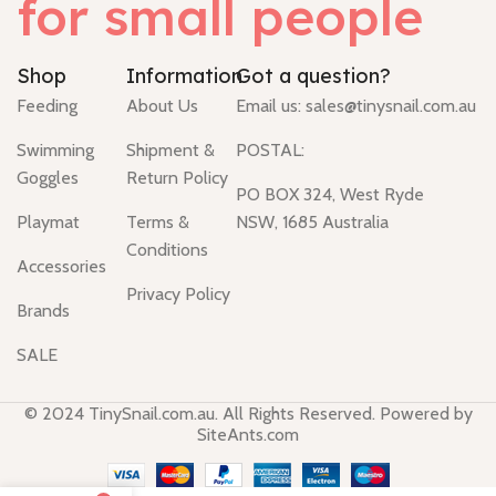
for small people
Shop
Information
Got a question?
Feeding
About Us
Email us:
sales@tinysnail.com.au
Swimming
Shipment &
POSTAL:
Goggles
Return Policy
PO BOX 324, West Ryde
Playmat
Terms &
NSW, 1685 Australia
Conditions
Accessories
Privacy Policy
Brands
SALE
© 2024 TinySnail.com.au. All Rights Reserved. Powered by
SiteAnts.com