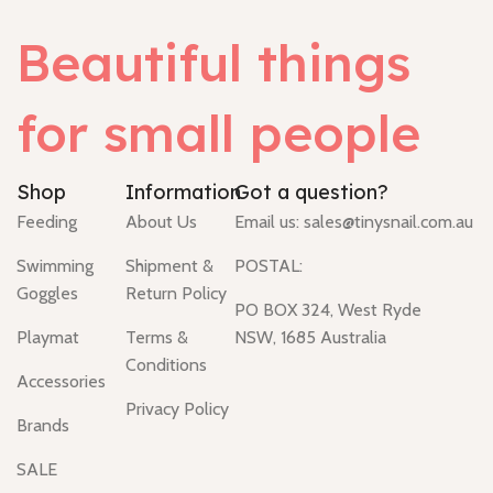
Beautiful things
for small people
Shop
Information
Got a question?
Feeding
About Us
Email us:
sales@tinysnail.com.au
Swimming
Shipment &
POSTAL:
Goggles
Return Policy
PO BOX 324, West Ryde
Playmat
Terms &
NSW, 1685 Australia
Conditions
Accessories
Privacy Policy
Brands
SALE