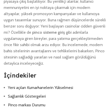
piyasaya çıkış başlatılıyor. Bu yenilikçi alanlar, kullanıcı
memnuniyetini en iyi noktaya çıkarmak için modern
altyapılar, yüksek promosyon kampanyaları ve kullanıcıya
uygun tasarımlar sunuyor. Buna rağmen düşüncelerde sürekli
benzer soru doğuyor: Yeni başlayan casinolar cidden güvenli
mi? Özellikle de
pinco sisteme giriş
gibi adımlarla
uygulamaya giren bireyler, para yatırma gerçekleştirmeden
önce fikir sahibi olmak arzu ediyor. Bu incelemede, modern
bahis sitelerinin avantajlarını ve tehlikelerini bakarken, Pinco
sitesinin sağladığı yararları ve nasıl sağlam görüldüğünü
detaylıca inceleyeceğiz.
İçindekiler
Yeni açılan Kumarhanelerin Yükselmesi
Sağlamlık Göstergeleri
Pinco markası Durumu