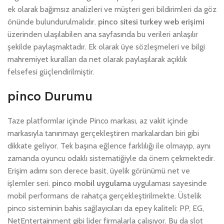
ek olarak bağımsız analizleri ve müşteri geri bildirimleri da göz
önünde bulundurulmalıdır.
pinco sitesi turkey web erişimi
üzerinden ulaşılabilen ana sayfasında bu verileri anlaşılır
şekilde paylaşmaktadır. Ek olarak üye sözleşmeleri ve bilgi
mahremiyet kuralları da net olarak paylaşılarak açıklık
felsefesi güçlendirilmiştir.
pinco Durumu
Taze platformlar içinde Pinco markası, az vakit içinde
markasıyla tanınmayı gerçekleştiren markalardan biri gibi
dikkate geliyor. Tek başına eğlence farklılığı ile olmayıp, aynı
zamanda oyuncu odaklı sistematiğiyle da önem çekmektedir.
Erişim adımı son derece basit, üyelik görünümü net ve
işlemler seri.
pinco mobil uygulama
uygulaması sayesinde
mobil performans de rahatça gerçekleştirilmekte. Üstelik
pinco sisteminin bahis sağlayıcıları da epey kaliteli: PP, EG,
NetEntertainment gibi lider firmalarla çalışıyor. Bu da slot