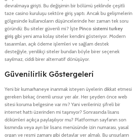
devralmaya girişti. Bu değişimin bir bölümü şeklinde çeşitli
taze casino kuruluşu sektöre giriş yaptı. Ancak bu gelişmelerin
gölgesinde kullanıcıların düşüncelerinde her zaman tek soru
göründü: Bu siteler güvenli mi? İşte
Pinco sistemi turkey
giriş
gibi yeni ama kolay siteler kendini gösteriyor. Modern
tasarımları, açık ödeme işlemleri ve sağlam destek
desteğiyle, yenilikçi siteler bundan böyle birer seçenek
sayılmaz, ciddi birer alternatif dönüşüyor.
Güvenilirlik Göstergeleri
Yeni bir kumarhaneye inanmak isteyen üyelerin dikkat etmesi
gereken birkaç önemli unsur yer alır. Her şeyden önce web
sitesi koruma belgesine var mı? Yani verileriniz şifreli bir
internet hattı üzerinden mi taşınıyor? Sonrasında lisans
dökümleri açıkça paylaşılıyor mu? Platformun sayfanın son
kısmında veya ayrı bir lisans menüsünde izin numarası, yasal
organ ve resmi zamanı gibi detaylar yer almalı. Bu unsurların