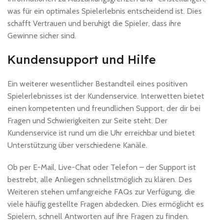
was für ein optimales Spielerlebnis entscheidend ist. Dies
schafft Vertrauen und beruhigt die Spieler, dass ihre
Gewinne sicher sind.
Kundensupport und Hilfe
Ein weiterer wesentlicher Bestandteil eines positiven
Spielerlebnisses ist der Kundenservice. Interwetten bietet
einen kompetenten und freundlichen Support, der dir bei
Fragen und Schwierigkeiten zur Seite steht. Der
Kundenservice ist rund um die Uhr erreichbar und bietet
Unterstützung über verschiedene Kanäle.
Ob per E-Mail, Live-Chat oder Telefon – der Support ist
bestrebt, alle Anliegen schnellstmöglich zu klären. Des
Weiteren stehen umfangreiche FAQs zur Verfügung, die
viele häufig gestellte Fragen abdecken. Dies ermöglicht es
Spielern, schnell Antworten auf ihre Fragen zu finden.