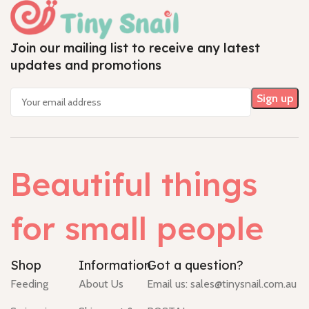
Join our mailing list to receive any latest
updates and promotions
Beautiful things
for small people
Shop
Information
Got a question?
Feeding
About Us
Email us:
sales@tinysnail.com.au