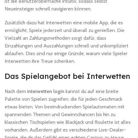
ist die Benutzeroberfläche intuitiv, sodass selbst
Neueinsteiger schnell navigieren können.
Zusätzlich dazu hat Interwetten eine mobile App, die es
ermöglicht, Spiele jederzeit und überall zu genießen. Die
Vielzahl an Zahlungsmethoden sorgt dafür, dass
Einzahlungen und Auszahlungen schnell und unkompliziert
ablaufen. Dies sind nur einige Gründe, warum viele Spieler
Interwetten ihre Treue schenken.
Das Spielangebot bei Interwetten
Nach dem
interwetten login
kannst du auf eine breite
Palette von Spielen zugreifen, die für jeden Geschmack
etwas bieten. Von beeindruckenden Spielautomaten mit
spannenden Themen und Gewinnchancen bis hin zu
klassischen Tischspielen wie Blackjack und Roulette ist alles
vorhanden. Außerdem gibt es verschiedene Live-Dealer-
Spiele, die dir das Gefühl eines echten Casinos zu Hause