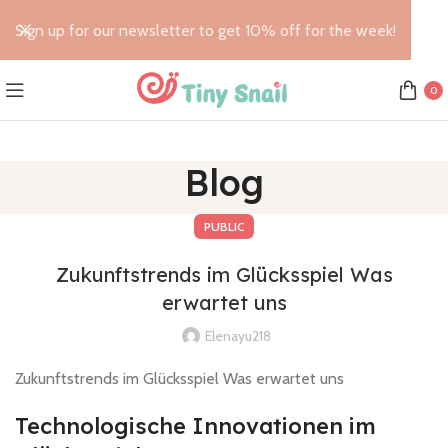
Sign up for our newsletter to get 10% off for the week!
0
Blog
PUBLIC
Zukunftstrends im Glücksspiel Was
erwartet uns
Elenayu218
Zukunftstrends im Glücksspiel Was erwartet uns
Technologische Innovationen im