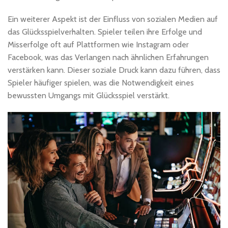
Ein weiterer Aspekt ist der Einfluss von sozialen Medien auf
das Glücksspielverhalten. Spieler teilen ihre Erfolge und
Misserfolge oft auf Plattformen wie Instagram oder
Facebook, was das Verlangen nach ähnlichen Erfahrungen
verstärken kann. Dieser soziale Druck kann dazu führen, dass
Spieler häufiger spielen, was die Notwendigkeit eines
bewussten Umgangs mit Glücksspiel verstärkt.