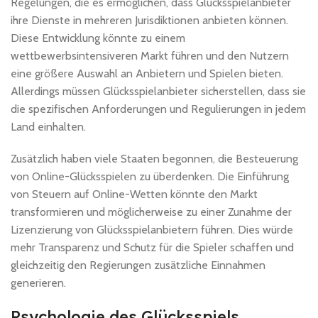
Regelungen, die es ermöglichen, dass Glücksspielanbieter
ihre Dienste in mehreren Jurisdiktionen anbieten können.
Diese Entwicklung könnte zu einem
wettbewerbsintensiveren Markt führen und den Nutzern
eine größere Auswahl an Anbietern und Spielen bieten.
Allerdings müssen Glücksspielanbieter sicherstellen, dass sie
die spezifischen Anforderungen und Regulierungen in jedem
Land einhalten.
Zusätzlich haben viele Staaten begonnen, die Besteuerung
von Online-Glücksspielen zu überdenken. Die Einführung
von Steuern auf Online-Wetten könnte den Markt
transformieren und möglicherweise zu einer Zunahme der
Lizenzierung von Glücksspielanbietern führen. Dies würde
mehr Transparenz und Schutz für die Spieler schaffen und
gleichzeitig den Regierungen zusätzliche Einnahmen
generieren.
Psychologie des Glücksspiels