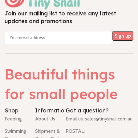
Join our mailing list to receive any latest
updates and promotions
Beautiful things
for small people
Shop
Information
Got a question?
Feeding
About Us
Email us:
sales@tinysnail.com.au
Swimming
Shipment &
POSTAL: