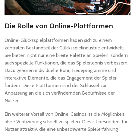
Die Rolle von Online-Plattformen
Online-Glücksspielplattformen haben sich zu einem
zentralen Bestandteil der Glücksspielindustrie entwickelt.
Sie bieten nicht nur eine breite Palette an Spielen, sondern
auch spezielle Funktionen, die das Spielerlebnis verbessern.
Dazu gehören individuelle Boni, Treueprogramme und
interaktive Elemente, die das Engagement der Spieler
fördern. Diese Plattformen sind der Schlüssel zur
Anpassung an die sich verändernden Bedürfnisse der
Nutzer.
Ein weiterer Vorteil von Online-Casinos ist die Möglichkeit,
ohne Verifizierung schnell zu spielen. Dies ist besonders für
Nutzer attraktiv, die eine unbeschwerte Spielerfahrung