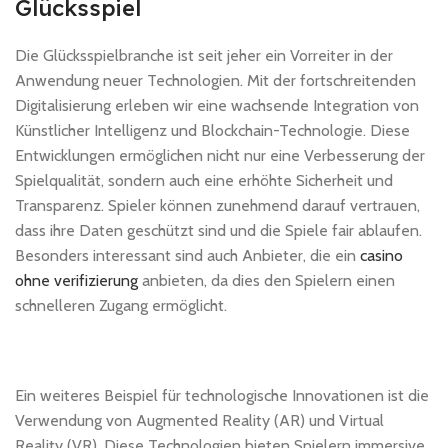
Glücksspiel
Die Glücksspielbranche ist seit jeher ein Vorreiter in der
Anwendung neuer Technologien. Mit der fortschreitenden
Digitalisierung erleben wir eine wachsende Integration von
Künstlicher Intelligenz und Blockchain-Technologie. Diese
Entwicklungen ermöglichen nicht nur eine Verbesserung der
Spielqualität, sondern auch eine erhöhte Sicherheit und
Transparenz. Spieler können zunehmend darauf vertrauen,
dass ihre Daten geschützt sind und die Spiele fair ablaufen.
Besonders interessant sind auch Anbieter, die ein
casino
ohne verifizierung
anbieten, da dies den Spielern einen
schnelleren Zugang ermöglicht.
Ein weiteres Beispiel für technologische Innovationen ist die
Verwendung von Augmented Reality (AR) und Virtual
Reality (VR). Diese Technologien bieten Spielern immersive