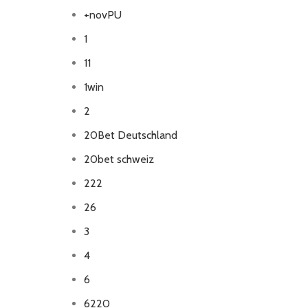
+novPU
1
11
1win
2
20Bet Deutschland
20bet schweiz
222
26
3
4
6
6220