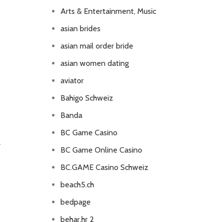
Arts & Entertainment, Music
asian brides
asian mail order bride
asian women dating
aviator
Bahigo Schweiz
Banda
BC Game Casino
т
BC Game Online Casino
BC.GAME Casino Schweiz
beach5.ch
bedpage
behar.hr 2