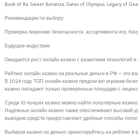
Book of Ra, Sweet Bonanza, Gates of Olympus, Legacy of Dead, 
Рекомендации по выбору
Проверка лицензии, безопасности, ассортимента игр, бон
Будущее индустрии
Ожидается рост онлайн казино с развитием технологий и
Рейтинг онлайн казино на реальные деньги в РФ — это в
В 2024 году ТОП онлайн казино предлагает игрокам безо
казино попадают только проверенные площадки с лицен
Среди 10 лучших казино можно найти популярные казино,
Надежные онлайн казино также обеспечивают высокий ур
выводом средств предоставляют удобные способы попол
Выбирая казино на деньги, ориентируйтесь на рейтинг и 