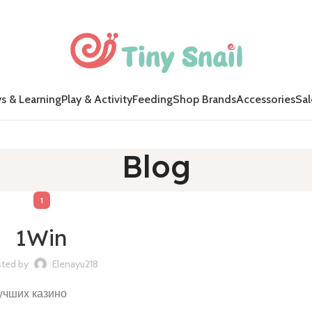
s & Learning
Play & Activity
Feeding
Shop Brands
Accessories
Sal
Blog
1
1Win
ted by
Elenayu218
учших казино