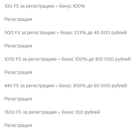
100 FS за регистрацию + бонус 100%
Регистрация
500 FS за регистрацию + бонус 225% до 45 000 рублей
Регистрация
1070 FS за регистрацию + бонус 100% до 100 000 рублей
Регистрация
445 FS за регистрацию + бонус 300% до 60 000 рублей
Регистрация
1500 FS за регистрацию + бонус 100 рублей
Регистрация