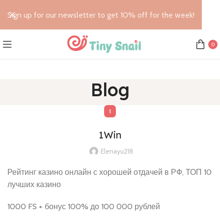
Sign up for our newsletter to get 10% off for the week!
0
Blog
1
1Win
Elenayu218
Рейтинг казино онлайн с хорошей отдачей в РФ, ТОП 10
лучших казино
1000 FS + бонус 100% до 100 000 рублей