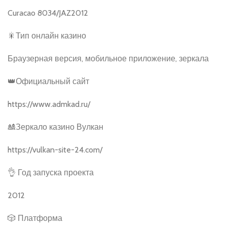
Curacao 8034/JAZ2012
🎇Тип онлайн казино
Браузерная версия, мобильное приложение, зеркала
👑Официальный сайт
https://www.admkad.ru/
🎎Зеркало казино Вулкан
https://vulkan-site-24.com/
👌 Год запуска проекта
2012
🎲 Платформа