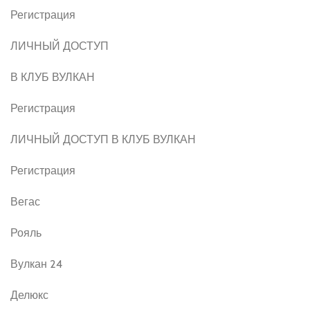
Регистрация
ЛИЧНЫЙ ДОСТУП
В КЛУБ ВУЛКАН
Регистрация
ЛИЧНЫЙ ДОСТУП В КЛУБ ВУЛКАН
Регистрация
Вегас
Рояль
Вулкан 24
Делюкс