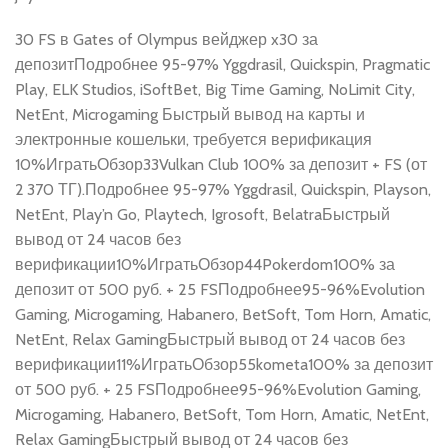
30 FS в Gates of Olympus вейджер x30 за
депозитПодробнее 95-97% Yggdrasil, Quickspin, Pragmatic
Play, ELK Studios, iSoftBet, Big Time Gaming, NoLimit City,
NetEnt, Microgaming Быстрый вывод на карты и
электронные кошельки, требуется верификация
10%ИгратьОбзор33Vulkan Club 100% за депозит + FS (от
2 370 ТГ).Подробнее 95-97% Yggdrasil, Quickspin, Playson,
NetEnt, Play’n Go, Playtech, Igrosoft, BelatraБыстрый
вывод от 24 часов без
верификации10%ИгратьОбзор44Pokerdom100% за
депозит от 500 руб. + 25 FSПодробнее95-96%Evolution
Gaming, Microgaming, Habanero, BetSoft, Tom Horn, Amatic,
NetEnt, Relax GamingБыстрый вывод от 24 часов без
верификации11%ИгратьОбзор55kometa100% за депозит
от 500 руб. + 25 FSПодробнее95-96%Evolution Gaming,
Microgaming, Habanero, BetSoft, Tom Horn, Amatic, NetEnt,
Relax GamingБыстрый вывод от 24 часов без