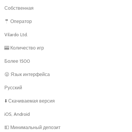
Собственная
🤵 Оператор
Vilardo Ltd.
🎰 Количество игр
Более 1500
😛 Язык интерфейса
Русский
⬇️ Скачиваемая версия
iOS, Android
💵 Минимальный депозит