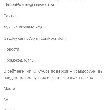
ChilliBuffalo KingUltimate Hot
Рейтинг
Лучшие игровые клубы
GetxJoy casinoVulkan ClubPokerdom
Новости
Промокод: 16443
В рейтинге Топ 10 клубов по версии «Правдоруба» вы
найдете только лучшие и честные онлайн казино
Место
№