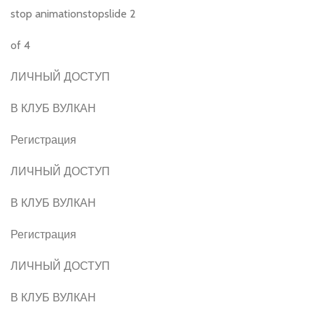
stop animationstopslide 2
of 4
ЛИЧНЫЙ ДОСТУП
В КЛУБ ВУЛКАН
Регистрация
ЛИЧНЫЙ ДОСТУП
В КЛУБ ВУЛКАН
Регистрация
ЛИЧНЫЙ ДОСТУП
В КЛУБ ВУЛКАН