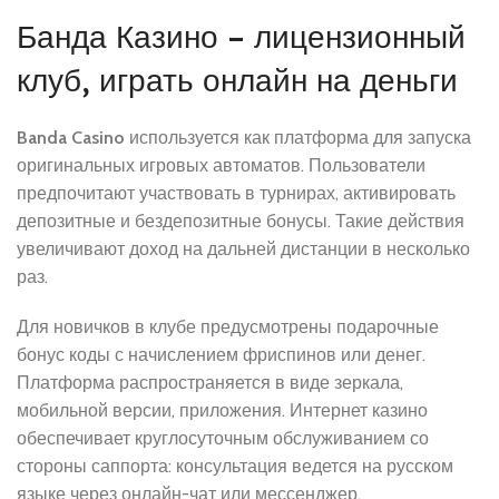
Банда Казино – лицензионный
клуб, играть онлайн на деньги
Banda Casino
используется как платформа для запуска
оригинальных игровых автоматов. Пользователи
предпочитают участвовать в турнирах, активировать
депозитные и бездепозитные бонусы. Такие действия
увеличивают доход на дальней дистанции в несколько
раз.
Для новичков в клубе предусмотрены подарочные
бонус коды с начислением фриспинов или денег.
Платформа распространяется в виде зеркала,
мобильной версии, приложения. Интернет казино
обеспечивает круглосуточным обслуживанием со
стороны саппорта: консультация ведется на русском
языке через онлайн-чат или мессенджер.