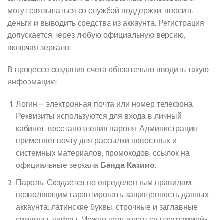
могут связываться со службой поддержки, вносить
деньги и выводить средства из аккаунта. Регистрация
допускается через любую официальную версию,
включая зеркало.
В процессе создания счета обязательно вводить такую
информацию:
Логин – электронная почта или номер телефона.
Реквизиты используются для входа в личный
кабинет, восстановления пароля. Администрация
применяет почту для рассылки новостных и
системных материалов, промокодов, ссылок на
официальные зеркала
Банда Казино
.
Пароль. Создается по определенным правилам,
позволяющим гарантировать защищенность данных
аккаунта: латинские буквы, строчные и заглавные
символы, цифры. Можно пользоваться программой-