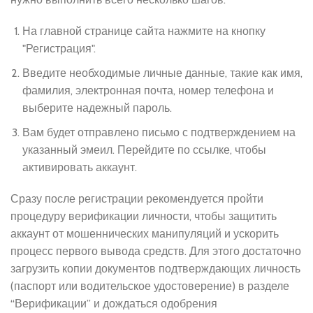
На главной странице сайта нажмите на кнопку
"Регистрация".
Введите необходимые личные данные, такие как имя,
фамилия, электронная почта, номер телефона и
выберите надежный пароль.
Вам будет отправлено письмо с подтверждением на
указанный эмеил. Перейдите по ссылке, чтобы
активировать аккаунт.
Сразу после регистрации рекомендуется пройти
процедуру верификации личности, чтобы защитить
аккаунт от мошеннических манипуляций и ускорить
процесс первого вывода средств. Для этого достаточно
загрузить копии документов подтверждающих личность
(паспорт или водительское удостоверение) в разделе
“Верификации” и дождаться одобрения