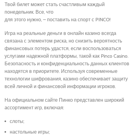
Твой билет может стать счастливым каждый
понедельник. Все, что
для этого нужно, – поставить на спорт с PINCO!
Игра на реальные деньги в онлайн казино всегда
связана с элементом риска, но снизить вероятность
финансовых потерь удастся, если воспользоваться
услугами надежной платформы, такой как Pinco Casino.
Безопасность и конфиденциальность данных клиентов
находятся в приоритете. Используя современные
технологии шифрования, казино обеспечивает защиту
всей личной и финансовой информации игроков.
На официальном сайте Пинко представлен широкий
ассортимент игр, включая:
слоты;
настольные игры;