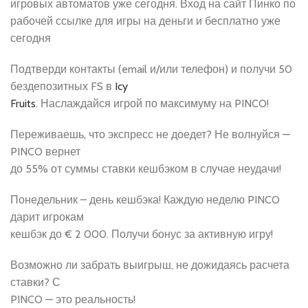
игровых автоматов уже сегодня. Вход на сайт Пинко по
рабочей ссылке для игры на деньги и бесплатно уже
сегодня
Подтверди контакты (email и/или телефон) и получи 50
бездепозитных FS в
Icy
Fruits
. Наслаждайся игрой по максимуму на PINCO!
Переживаешь, что экспресс не доедет? Не волнуйся —
PINCO вернет
до 55% от суммы ставки кешбэком в случае неудачи!
Понедельник – день кешбэка! Каждую неделю PINCO
дарит игрокам
кешбэк до € 2 000. Получи бонус за активную игру!
Возможно ли забрать выигрыш, не дожидаясь расчета
ставки? С
PINCO — это реальность!