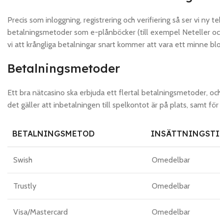
Precis som inloggning, registrering och verifiering så ser vi ny 
betalningsmetoder som e-plånböcker (till exempel Neteller och 
vi att krångliga betalningar snart kommer att vara ett minne blo
Betalningsmetoder
Ett bra nätcasino ska erbjuda ett flertal betalningsmetoder, o
det gäller att inbetalningen till spelkontot är på plats, samt för
BETALNINGSMETOD
INSÄTTNINGST
Swish
Omedelbar
Trustly
Omedelbar
Visa/Mastercard
Omedelbar