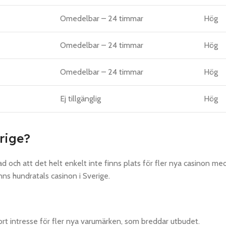
Omedelbar – 24 timmar
Hög
Omedelbar – 24 timmar
Hög
Omedelbar – 24 timmar
Hög
Ej tillgänglig
Hög
rige?
d och att det helt enkelt inte finns plats för fler nya casinon me
ns hundratals casinon i Sverige.
rt intresse för fler nya varumärken, som breddar utbudet.