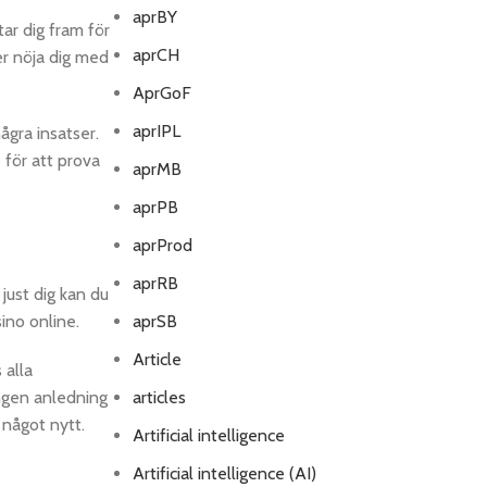
aprBY
tar dig fram för
aprCH
er nöja dig med
AprGoF
aprIPL
ågra insatser.
 för att prova
aprMB
aprPB
aprProd
aprRB
 just dig kan du
ino online.
aprSB
Article
 alla
ingen anledning
articles
 något nytt.
Artificial intelligence
Artificial intelligence (AI)