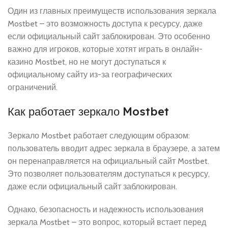
Один из главных преимуществ использования зеркала
Mostbet – это возможность доступа к ресурсу, даже
если официальный сайт заблокирован. Это особенно
важно для игроков, которые хотят играть в онлайн-
казино Mostbet, но не могут доступаться к
официальному сайту из-за географических
ограничений.
Как работает зеркало Mostbet
Зеркало Mostbet работает следующим образом:
пользователь вводит адрес зеркала в браузере, а затем
он перенаправляется на официальный сайт Mostbet.
Это позволяет пользователям доступаться к ресурсу,
даже если официальный сайт заблокирован.
Однако, безопасность и надежность использования
зеркала Mostbet – это вопрос, который встает перед