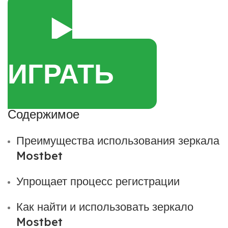
▶️
ИГРАТЬ
Содержимое
Преимущества использования зеркала
Mostbet
Упрощает процесс регистрации
Как найти и использовать зеркало
Mostbet