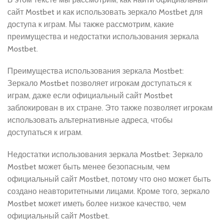
сайт Mostbet и как использовать зеркало Mostbet для
доступа к играм. Мы также рассмотрим, какие
преимущества и недостатки использования зеркала
Mostbet.
Преимущества использования зеркала Mostbet:
Зеркало Mostbet позволяет игрокам доступаться к
играм, даже если официальный сайт Mostbet
заблокирован в их стране. Это также позволяет игрокам
использовать альтернативные адреса, чтобы
доступаться к играм.
Недостатки использования зеркала Mostbet: Зеркало
Mostbet может быть менее безопасным, чем
официальный сайт Mostbet, потому что оно может быть
создано неавторитетными лицами. Кроме того, зеркало
Mostbet может иметь более низкое качество, чем
официальный сайт Mostbet.